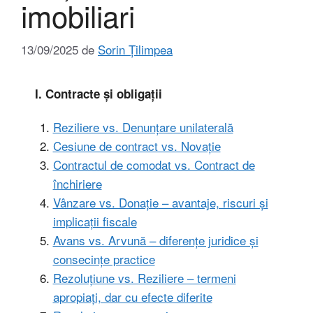
imobiliari
13/09/2025
de
Sorin Țilimpea
I. Contracte și obligații
Reziliere vs. Denunțare unilaterală
Cesiune de contract vs. Novație
Contractul de comodat vs. Contract de
închiriere
Vânzare vs. Donație – avantaje, riscuri și
implicații fiscale
Avans vs. Arvună – diferențe juridice și
consecințe practice
Rezoluțiune vs. Reziliere – termeni
apropiați, dar cu efecte diferite