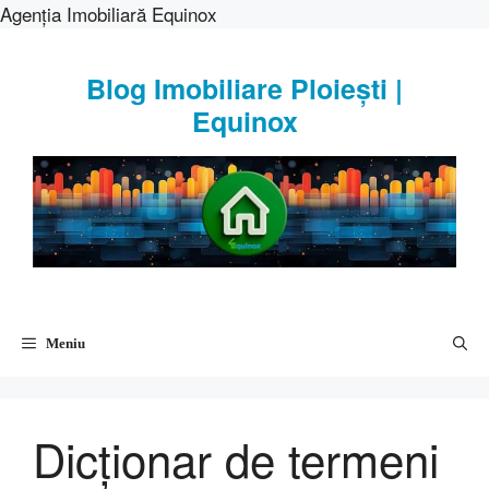
Agenția Imobiliară Equinox
Sari
la
Blog Imobiliare Ploiești |
conținut
Equinox
Meniu
Dicționar de termeni