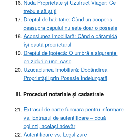
Nuda Proprietate și Uzufruct Viager: Ce
trebuie să știți
Dreptul de habitație: Când un acoperiș
deasupra capului nu este doar o posesie
Accesiunea imobiliară: Când o cărămidă
își caută proprietarul
Dreptul de ipotecă: O umbră a siguranței
pe zidurile unei case
Uzucapiunea Imobiliară: Dobândirea
Proprietății prin Posesie Îndelungată
III. Proceduri notariale și cadastrale
Extrasul de carte funciară pentru informare
vs. Extrasul de autentificare – două
oglinzi, același adevăr
Autentificare vs. Legalizare