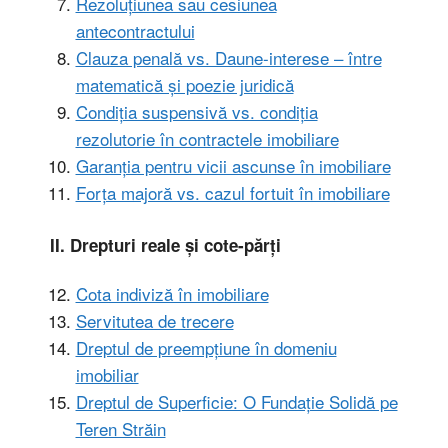
Rezoluțiunea sau cesiunea
antecontractului
Clauza penală vs. Daune-interese – între
matematică și poezie juridică
Condiția suspensivă vs. condiția
rezolutorie în contractele imobiliare
Garanția pentru vicii ascunse în imobiliare
Forța majoră vs. cazul fortuit în imobiliare
II. Drepturi reale și cote-părți
Cota indiviză în imobiliare
Servitutea de trecere
Dreptul de preempțiune în domeniu
imobiliar
Dreptul de Superficie: O Fundație Solidă pe
Teren Străin