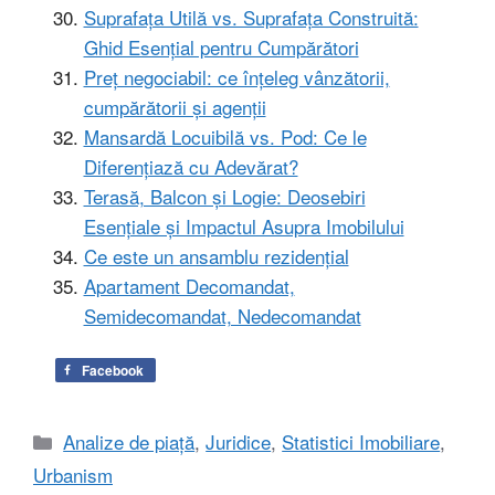
Suprafața Utilă vs. Suprafața Construită:
Ghid Esențial pentru Cumpărători
Preț negociabil: ce înțeleg vânzătorii,
cumpărătorii și agenții
Mansardă Locuibilă vs. Pod: Ce le
Diferențiază cu Adevărat?
Terasă, Balcon și Logie: Deosebiri
Esențiale și Impactul Asupra Imobilului
Ce este un ansamblu rezidențial
Apartament Decomandat,
Semidecomandat, Nedecomandat
Facebook
Categorii
Analize de piață
,
Juridice
,
Statistici Imobiliare
,
Urbanism