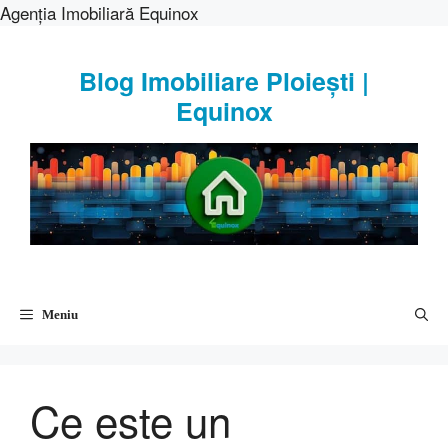
Agenția Imobiliară Equinox
Sari
la
Blog Imobiliare Ploiești |
conținut
Equinox
Meniu
Ce este un