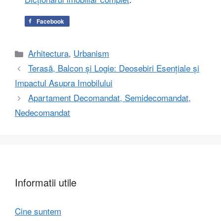
Facebook
Categorii
Arhitectura
,
Urbanism
Terasă, Balcon și Logie: Deosebiri Esențiale și
Impactul Asupra Imobilului
Apartament Decomandat, Semidecomandat,
Nedecomandat
Informatii utile
Cine suntem