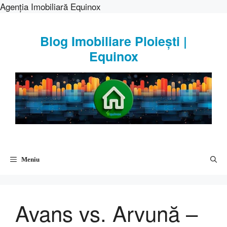
Agenția Imobiliară Equinox
Sari
la
Blog Imobiliare Ploiești |
conținut
Equinox
Meniu
Avans vs. Arvună –