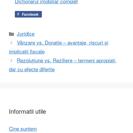
Dicționarul imobiliar complet
Facebook
Categorii
Juridice
Vânzare vs. Donație – avantaje, riscuri și
implicații fiscale
Rezoluțiune vs. Reziliere – termeni apropiați,
dar cu efecte diferite
Informatii utile
Cine suntem