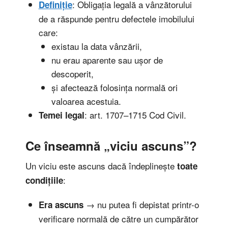
: Obligația legală a vânzătorului
Definiție
de a răspunde pentru defectele imobilului
care:
existau la data vânzării,
nu erau aparente sau ușor de
descoperit,
și afectează folosința normală ori
valoarea acestuia.
: art. 1707–1715 Cod Civil.
Temei legal
Ce înseamnă „viciu ascuns”?
Un viciu este ascuns dacă îndeplinește
toate
:
condițiile
→ nu putea fi depistat printr-o
Era ascuns
verificare normală de către un cumpărător