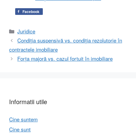
Facebook
Categorii
Juridice
Condiția suspensivă vs. condiția rezolutorie în
contractele imobiliare
Forța majoră vs. cazul fortuit în imobiliare
Informatii utile
Cine suntem
Cine sunt