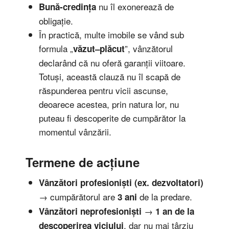
nu îl exonerează de
Bună-credința
obligație.
În practică, multe imobile se vând sub
formula „
”, vânzătorul
văzut–plăcut
declarând că nu oferă garanții viitoare.
Totuși, această clauză nu îl scapă de
răspunderea pentru vicii ascunse,
deoarece acestea, prin natura lor, nu
puteau fi descoperite de cumpărător la
momentul vânzării.
Termene de acțiune
Vânzători profesioniști (ex. dezvoltatori)
→ cumpărătorul are
de la predare.
3 ani
→
Vânzători neprofesioniști
1 an de la
, dar nu mai târziu
descoperirea viciului