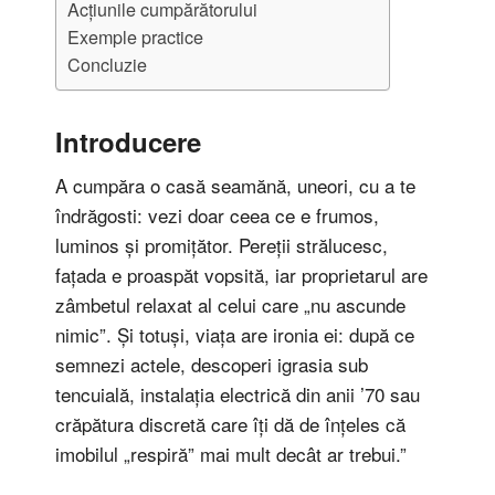
Acțiunile cumpărătorului
Exemple practice
Concluzie
Introducere
A cumpăra o casă seamănă, uneori, cu a te
îndrăgosti: vezi doar ceea ce e frumos,
luminos și promițător. Pereții strălucesc,
fațada e proaspăt vopsită, iar proprietarul are
zâmbetul relaxat al celui care „nu ascunde
nimic”. Și totuși, viața are ironia ei: după ce
semnezi actele, descoperi igrasia sub
tencuială, instalația electrică din anii ’70 sau
crăpătura discretă care îți dă de înțeles că
imobilul „respiră” mai mult decât ar trebui.”