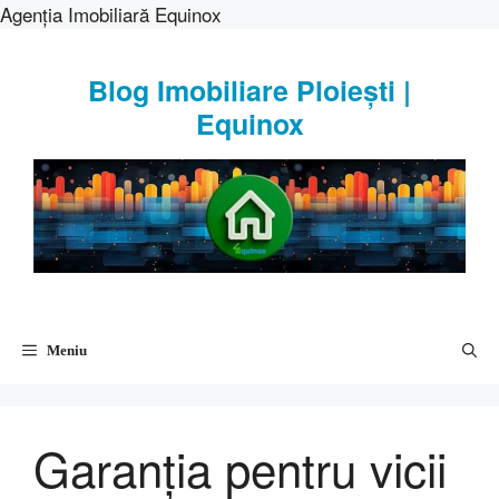
Agenția Imobiliară Equinox
Sari
la
Blog Imobiliare Ploiești |
conținut
Equinox
Meniu
Garanția pentru vicii