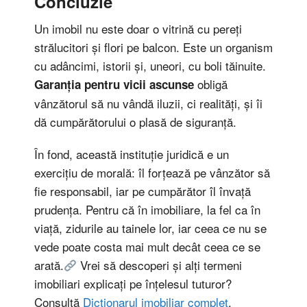
Concluzie
Un imobil nu este doar o vitrină cu pereți
strălucitori și flori pe balcon. Este un organism
cu adâncimi, istorii și, uneori, cu boli tăinuite.
obligă
Garanția pentru vicii ascunse
vânzătorul să nu vândă iluzii, ci realități, și îi
dă cumpărătorului o plasă de siguranță.
În fond, această instituție juridică e un
exercițiu de morală: îl forțează pe vânzător să
fie responsabil, iar pe cumpărător îl învață
prudența. Pentru că în imobiliare, la fel ca în
viață, zidurile au tainele lor, iar ceea ce nu se
vede poate costa mai mult decât ceea ce se
arată.
Vrei să descoperi și alți termeni
imobiliari explicați pe înțelesul tuturor?
Consultă
Dicționarul imobiliar complet
.