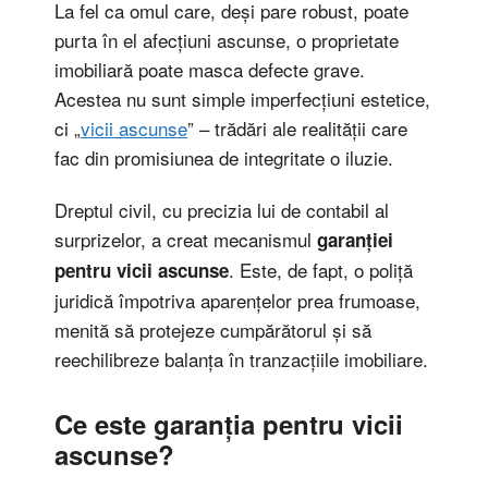
La fel ca omul care, deși pare robust, poate
purta în el afecțiuni ascunse, o proprietate
imobiliară poate masca defecte grave.
Acestea nu sunt simple imperfecțiuni estetice,
ci „
vicii ascunse
” – trădări ale realității care
fac din promisiunea de integritate o iluzie.
Dreptul civil, cu precizia lui de contabil al
surprizelor, a creat mecanismul
garanției
. Este, de fapt, o poliță
pentru vicii ascunse
juridică împotriva aparențelor prea frumoase,
menită să protejeze cumpărătorul și să
reechilibreze balanța în tranzacțiile imobiliare.
Ce este garanția pentru vicii
ascunse?