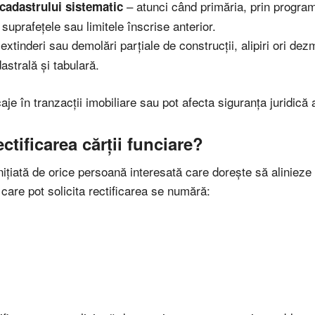
– atunci când primăria, prin program
cadastrului sistematic
suprafețele sau limitele înscrise anterior.
extinderi sau demolări parțiale de construcții, alipiri ori d
astrală și tabulară.
aje în tranzacții imobiliare sau pot afecta siguranța juridică a
ctificarea cărții funciare?
nițiată de orice persoană interesată care dorește să alinieze 
i care pot solicita rectificarea se numără: