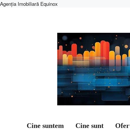
Agenția Imobiliară Equinox
Sari
la
conținut
Cine suntem
Cine sunt
Ofer