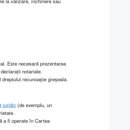
ele la vânzare, închiriere sau
rial. Este necesară prezentarea
eclarații notariale.
rul dreptului recunoaște greșeala.
t juridic
(de exemplu, un
ietate.
ă a fi operate în Cartea