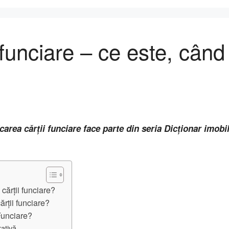
i funciare – ce este, cân
carea cărții funciare face parte din seria Dicționar imobi
cărții funciare?
ărții funciare?
Funciare?
rativă