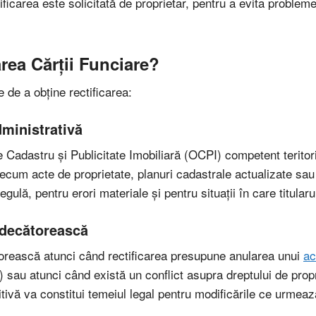
ificarea este solicitată de proprietar, pentru a evita problem
area Cărții Funciare?
e de a obține rectificarea:
dministrativă
e Cadastru și Publicitate Imobiliară (OCPI) competent terito
ecum acte de proprietate, planuri cadastrale actualizate sau d
egulă, pentru erori materiale și pentru situații în care titula
judecătorească
torească atunci când rectificarea presupune anularea unui
ac
sau atunci când există un conflict asupra dreptului de propr
ivă va constitui temeiul legal pentru modificările ce urmeaz