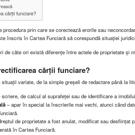
orească
a cărții funciare?
te procedura prin care se corectează erorile sau neconcordan
ste înscris în Cartea Funciară să corespundă situației juridice
de câte ori există diferențe între actele de proprietate și m
ctificarea cărții funciare?
situații variate, de la simple greșeli de redactare până la lit
 scriere, de calcul al suprafeței sau de identificare a imobilul
– apar în special la înscrierile mai vechi, atunci când dat
ală
Funciară.
reptul de proprietate a fost anulat, modificat sau desființat 
erată în Cartea Funciară.