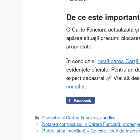
De ce este importantă
O Carte Funciară actualizată și c
apărea situații precum: blocarea 
proprietate.
În concluzie,
rectificarea Cărții
evidențele oficiale. Pentru un 
expert cadastral.
Vrei să desc
complet
.
Facebook
Categorii
Cadastru si Cartea Funciara
,
Juridice
Notarea contractului în Cartea Funciară: protecție
Publicitatea imobiliară – Ce este, tipuri de înscrie