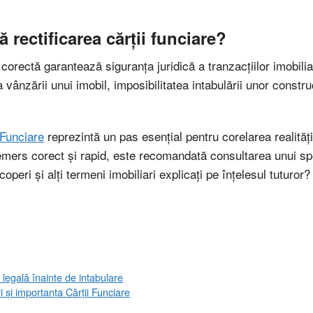
 rectificarea cărții funciare?
orectă garantează siguranța juridică a tranzacțiilor imobiliare
vânzării unui imobil, imposibilitatea intabulării unor construcț
 Funciare
reprezintă un pas esențial pentru corelarea realității
demers corect și rapid, este recomandată consultarea unui sp
operi și alți termeni imobiliari explicați pe înțelesul tuturor
 legală înainte de intabulare
ri și importanța Cărții Funciare