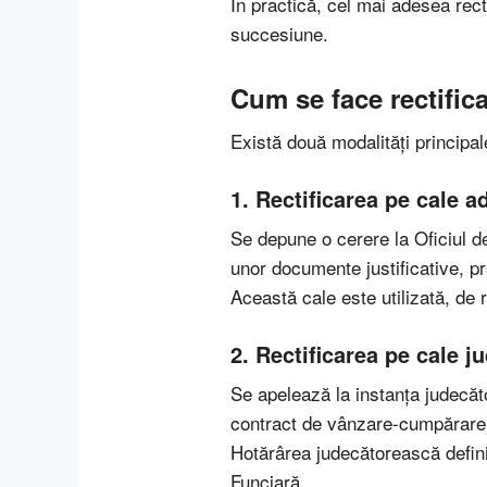
În practică, cel mai adesea rect
succesiune.
Cum se face rectific
Există două modalități principal
1. Rectificarea pe cale a
Se depune o cerere la Oficiul d
unor documente justificative, pr
Această cale este utilizată, de r
2. Rectificarea pe cale 
Se apelează la instanța judecă
contract de vânzare-cumpărare) 
Hotărârea judecătorească definit
Funciară.