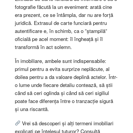
fotografie făcută la un eveniment: arată cine
era prezent, ce se întâmpla, dar nu are forță
juridică. Extrasul de carte funciară pentru
autentificare e, în schimb, ca o ”ștampilă”
oficială pe acel moment: îl îngheață și îl
transformă în act solemn.
În imobiliare, ambele sunt indispensabile:
primul pentru a evita surprize neplăcute, al
doilea pentru a da valoare deplină actelor. Într-
o lume unde fiecare detaliu contează, să știi
când să ceri oglinda și când să ceri sigiliul
poate face diferența între o tranzacție sigură
și una riscantă.
Vrei să descoperi și alți termeni imobiliari
explicați pe înțelesul tuturor? Consultă