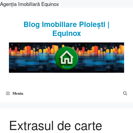
Agenția Imobiliară Equinox
Sari
la
Blog Imobiliare Ploiești |
conținut
Equinox
Meniu
Extrasul de carte