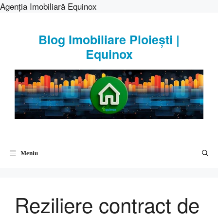
Agenția Imobiliară Equinox
Sari
la
Blog Imobiliare Ploiești |
conținut
Equinox
Meniu
Reziliere contract de