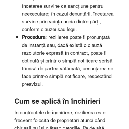
încetarea survine ca sancțiune pentru
neexecutare; în cazul denunțării, încetarea
survine prin voința uneia dintre părți,
conform clauzei sau legii.
: rezilierea poate fi pronunțată
Procedura
de instanță sau, dacă există o clauză
rezolutorie expresă în contract, poate fi
obținută și printr-o simplă notificare scrisă
trimisă de partea vătămată; denunțarea se
face printr-o simplă notificare, respectând
preavizul.
Cum se aplică în închirieri
În contractele de închiriere, rezilierea este
frecvent folosită de proprietari atunci când
chiriașii nu își plătesc datoriile. Pe de altă