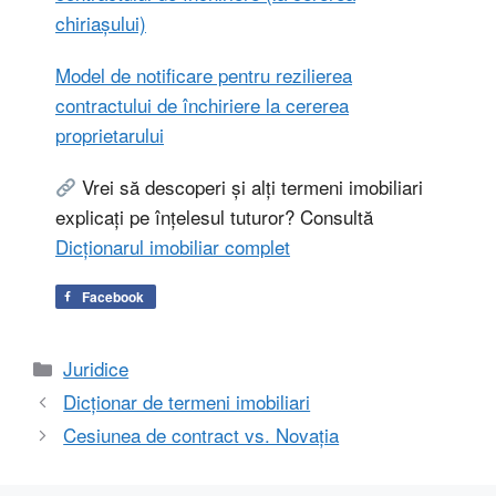
chiriașului)
Model de notificare pentru rezilierea
contractului de închiriere la cererea
proprietarului
Vrei să descoperi și alți termeni imobiliari
explicați pe înțelesul tuturor? Consultă
Dicționarul imobiliar complet
Facebook
Categorii
Juridice
Dicționar de termeni imobiliari
Cesiunea de contract vs. Novația