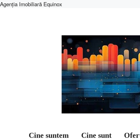
Agenția Imobiliară Equinox
Sari
la
conținut
Cine suntem
Cine sunt
Ofer