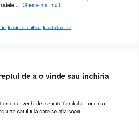
(fratele …
Citește mai mult
ilie
,
locuinta familiala
,
locuita familiei
reptul de a o vinde sau inchiria
iunii mai vechi de locuinta familiala. Locuinta
cuinta sotului la care se afla copiii.