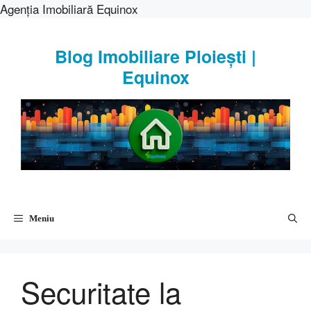
Agenția Imobiliară Equinox
Sari
la
Blog Imobiliare Ploiești |
conținut
Equinox
Meniu
Securitate la