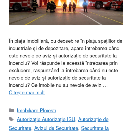
În piața imobiliară, cu deosebire în piața spațiilor de
industriale și de depozitare, apare întrebarea când
este nevoie de aviz și autorizație de securitate la
incendiu? Voi răspunde la această întrebarea prin
excludere, răspunzând la întrebarea când nu este
nevoie de aviz și autorizație de securitate la
incendiu? Ce imobile nu au nevoie de aviz …
Citește mai mult
Categorii
Imobiliare Ploiesti
Etichete
Autorizație Autorizație ISU
,
Autorizație de
Securitate
,
Avizul de Securitate
,
Securitate la