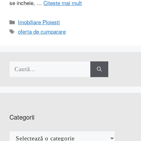
se incheie, …
Citește mai mult
Categorii
Imobiliare Ploiesti
Etichete
oferta de cumparare
Caută
după:
Categorii
Categorii