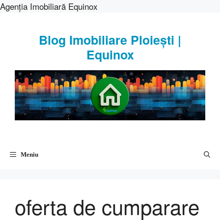
Agenția Imobiliară Equinox
Sari
la
Blog Imobiliare Ploiești |
conținut
Equinox
Meniu
oferta de cumparare