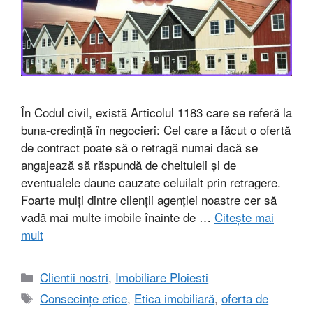
În Codul civil, există Articolul 1183 care se referă la
buna-credință în negocieri: Cel care a făcut o ofertă
de contract poate să o retragă numai dacă se
angajează să răspundă de cheltuieli și de
eventualele daune cauzate celuilalt prin retragere.
Foarte mulți dintre clienții agenției noastre cer să
vadă mai multe imobile înainte de …
Citește mai
mult
Categorii
Clientii nostri
,
Imobiliare Ploiesti
Etichete
Consecințe etice
,
Etica imobiliară
,
oferta de