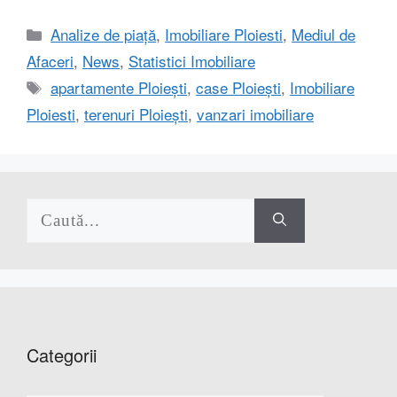
Categorii
Analize de piață
,
Imobiliare Ploiesti
,
Mediul de
Afaceri
,
News
,
Statistici Imobiliare
Etichete
apartamente Ploiești
,
case Ploiești
,
Imobiliare
Ploiesti
,
terenuri Ploiești
,
vanzari imobiliare
Caută
după:
Categorii