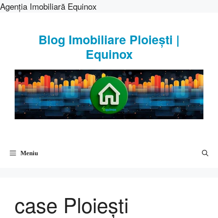
Agenția Imobiliară Equinox
Sari
la
Blog Imobiliare Ploiești |
conținut
Equinox
Meniu
case Ploiești