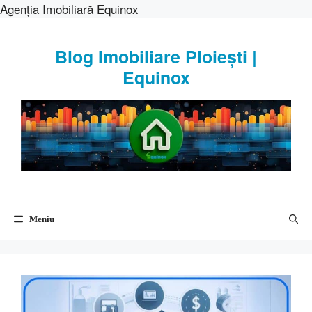
Agenția Imobiliară Equinox
Sari
la
Blog Imobiliare Ploiești |
conținut
Equinox
Meniu