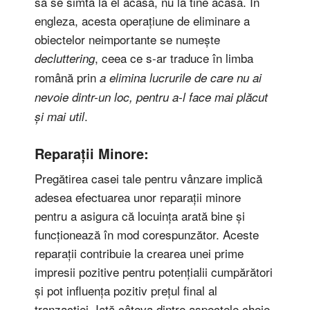
să se simtă la el acasă, nu la tine acasă. In
engleza, acesta operațiune de eliminare a
obiectelor neimportante se numește
, ceea ce s-ar traduce în limba
decluttering
română prin
a elimina lucrurile de care nu ai
nevoie dintr-un loc, pentru a-l face mai plăcut
.
și mai util
Reparații Minore:
Pregătirea casei tale pentru vânzare implică
adesea efectuarea unor reparații minore
pentru a asigura că locuința arată bine și
funcționează în mod corespunzător. Aceste
reparații contribuie la crearea unei prime
impresii pozitive pentru potențialii cumpărători
și pot influența pozitiv prețul final al
tranzacției. Iată câteva dintre aspectele cheie