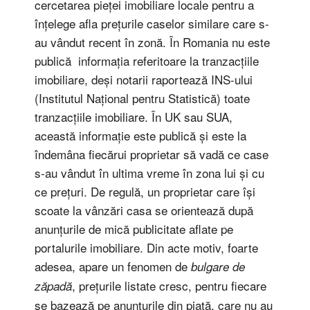
cercetarea pieței imobiliare locale pentru a
înțelege afla prețurile caselor similare care s-
au vândut recent în zonă. În Romania nu este
publică informația referitoare la tranzacțiile
imobiliare, deși notarii raportează INS-ului
(Institutul Național pentru Statistică) toate
tranzacțiile imobiliare. În UK sau SUA,
această informație este publică și este la
îndemâna fiecărui proprietar să vadă ce case
s-au vândut în ultima vreme în zona lui și cu
ce prețuri. De regulă, un proprietar care își
scoate la vânzări casa se orientează după
anunțurile de mică publicitate aflate pe
portalurile imobiliare. Din acte motiv, foarte
adesea, apare un fenomen de
bulgare de
, prețurile listate cresc, pentru fiecare
zăpadă
se bazează pe anunțurile din piață, care nu au