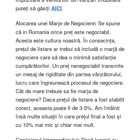
puteți să găsiți
.
AICI
Alocarea unei Marje de Negociere
Se spune
:
că in Romania orice preț este negociabil.
Acesta este cultura noastră. În consecința,
prețul de listare ar trebui să includă o marjă de
negociere care să dea o minimă satisfacție
cumpărătorilor. Un preț nenegociabil transmite
un mesaj de rigiditate din partea vânzătorului,
lucru care îngreunează procesul de negociere.
Cât de mare trebuie sa fie marja de
negociere? Daca prețul de listare a fost stabilit
corect, aceasta poate fi de 3-5%. Am întâlnit
însă multe situații în care prețul final a fost și
cu 10% mai mic și chiar mai mult.
Comisionul Intermediarului
Dacă lucrezi cu
: