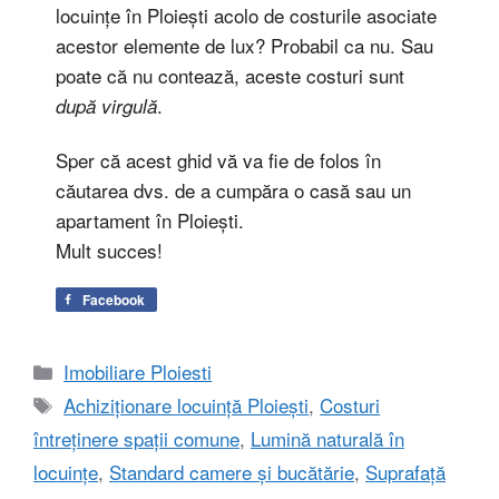
locuințe în Ploiești acolo de costurile asociate
acestor elemente de lux? Probabil ca nu. Sau
poate că nu contează, aceste costuri sunt
.
după virgulă
Sper că acest ghid vă va fie de folos în
căutarea dvs. de a cumpăra o casă sau un
apartament în Ploiești.
Mult succes!
Facebook
Categorii
Imobiliare Ploiesti
Etichete
Achiziționare locuință Ploiești
,
Costuri
întreținere spații comune
,
Lumină naturală în
locuințe
,
Standard camere și bucătărie
,
Suprafață