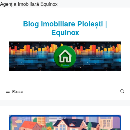
Agenția Imobiliară Equinox
Sari
la
Blog Imobiliare Ploiești |
conținut
Equinox
Meniu