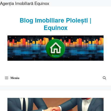
Agenția Imobiliară Equinox
Sari
la
Blog Imobiliare Ploiești |
conținut
Equinox
Meniu