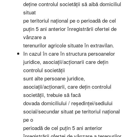
deține controlul societății să aibă domiciliul
situat
pe teritoriul național pe o perioadă de cel
puțin 5 ani anterior înregistrării ofertei de
vânzare a
terenurilor agricole situate în extravilan.
In cazul în care în structura persoanelor
juridice, asociații/acționarii care dețin
controlul societății
sunt alte persoane juridice,
asociații/acționarii, care dețin controlul
societății, trebuie să facă
dovada domiciliului / reședinței/sediului
social/secundar situat pe teritoriul național
pe o
perioadă de cel puțin 5 ani anterior
înregistrării ofertei de vânzare a terenurilor