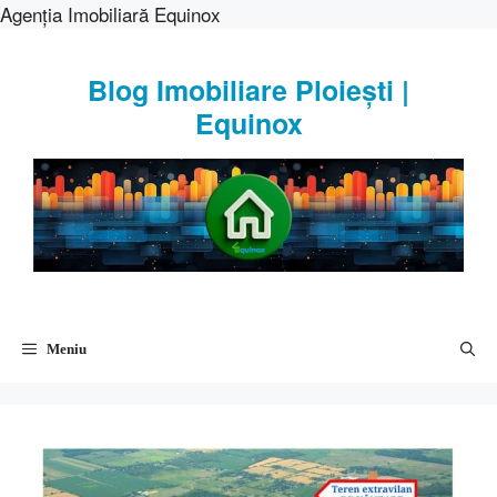
Agenția Imobiliară Equinox
Sari
la
Blog Imobiliare Ploiești |
conținut
Equinox
Meniu