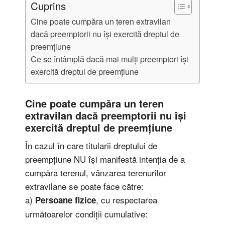
Cuprins
Cine poate cumpăra un teren extravilan
dacă preemptorii nu își exercită dreptul de
preemțiune
Ce se întâmplă dacă mai mulți preemptori își
exercită dreptul de preemțiune
Cine poate cumpăra un teren
extravilan dacă preemptorii nu își
exercită dreptul de preemțiune
În cazul în care titularii dreptului de
preempțiune NU își manifestă intenția de a
cumpăra terenul, vânzarea terenurilor
extravilane se poate face către:
a)
, cu respectarea
Persoane fizice
următoarelor condiții cumulative: