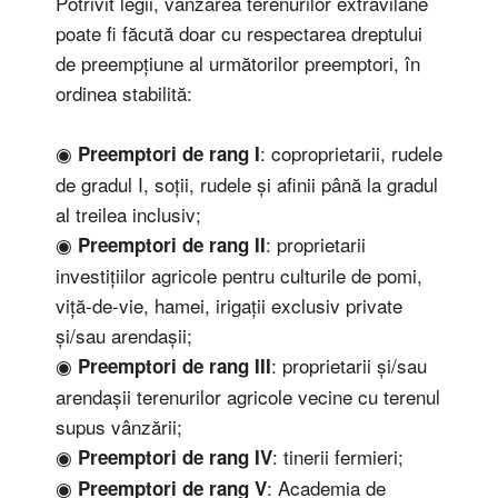
Potrivit legii, vânzarea terenurilor extravilane
poate fi făcută doar cu respectarea dreptului
de preempțiune al următorilor preemptori, în
ordinea stabilită:
◉
: coproprietarii, rudele
Preemptori de rang I
de gradul I, soții, rudele și afinii până la gradul
al treilea inclusiv;
◉
: proprietarii
Preemptori de rang II
investițiilor agricole pentru culturile de pomi,
viță-de-vie, hamei, irigații exclusiv private
și/sau arendașii;
◉
: proprietarii și/sau
Preemptori de rang III
arendașii terenurilor agricole vecine cu terenul
supus vânzării;
◉
: tinerii fermieri;
Preemptori de rang IV
◉
: Academia de
Preemptori de rang V