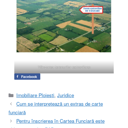
Vânzarea terenurilor extravilane
Facebook
Categorii
Imobiliare Ploiesti
,
Juridice
Cum se interpretează un extras de carte
funciară
Pentru înscrierea în Cartea Funciară este