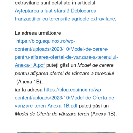
extravilane sunt detaliate în articolul
Așteptarea a luat sfârșit! Deblocarea
tranzacțiilor cu terenurile agricole extravilane
.
La adresa următoare
https://blog.equinox.ro/wp-
content/uploads/2023/10/Model-de-cerere-
pentru-afisarea-ofertei-de-vanzare-a-terenului-
Anexa-1A.pdf
puteți găsi un
Model de cerere
pentru afișarea ofertei de vânzare a terenului
(Anexa 1B),
iar la adresa
https://blog.equinox.ro/wp-
content/uploads/2023/10/Model-de-Oferta-de-
vanzare-teren-Anexa-1B.pdf
puteți găsi un
(Anexa 1B).
Model de Oferta de vânzare teren