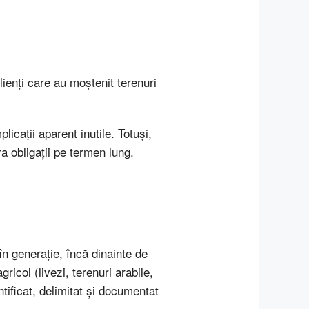
clienți care au moștenit terenuri
icații aparent inutile. Totuși,
a obligații pe termen lung.
i
 în generație, încă dinainte de
ricol (livezi, terenuri arabile,
entificat, delimitat și documentat