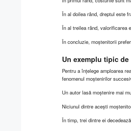
În primul rând, costurile sunt m
În al doilea rând, dreptul este 
În al treilea rând, valorificarea
În concluzie, moștenitorii prefe
Un exemplu tipic de 
Pentru a înțelege amploarea reală
fenomenul moștenirilor succesi
Un autor lasă moștenire mai mult
Niciunul dintre acești moștenito
În timp, trei dintre ei decedează,