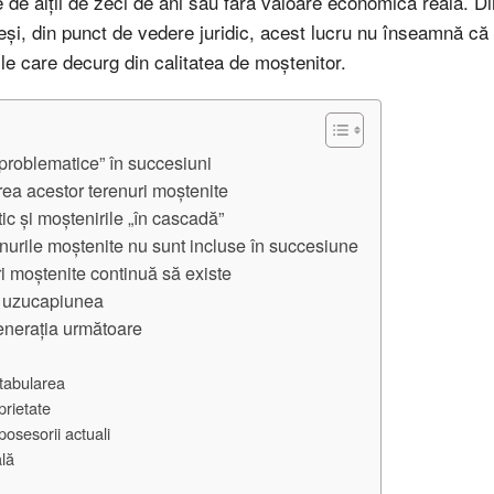
ite de alții de zeci de ani sau fără valoare economică reală. D
și, din punct de vedere juridic, acest lucru nu înseamnă că 
iile care decurg din calitatea de moștenitor.
problematice” în succesiuni
rea acestor terenuri moștenite
ic și moștenirile „în cascadă”
enurile moștenite nu sunt incluse în succesiune
ri moștenite continuă să existe
și uzucapiunea
enerația următoare
ntabularea
prietate
posesorii actuali
ală