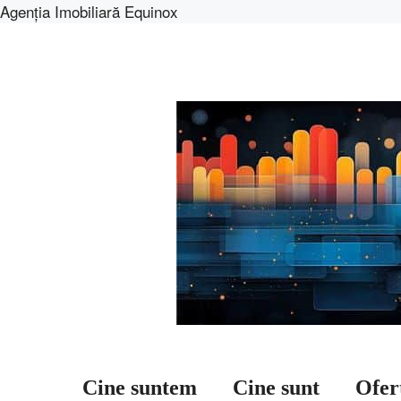
Agenția Imobiliară Equinox
Sari
la
conținut
Cine suntem
Cine sunt
Ofer