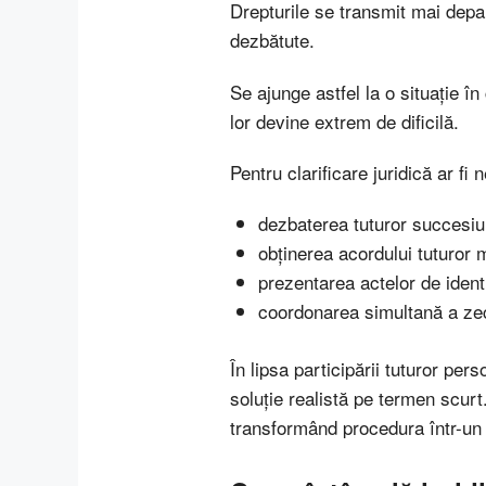
Drepturile se transmit mai depar
dezbătute.
Se ajunge astfel la o situație î
lor devine extrem de dificilă.
Pentru clarificare juridică ar fi
dezbaterea tuturor succesiun
obținerea acordului tuturor m
prezentarea actelor de ident
coordonarea simultană a ze
În lipsa participării tuturor per
soluție realistă pe termen scur
transformând procedura într-un e