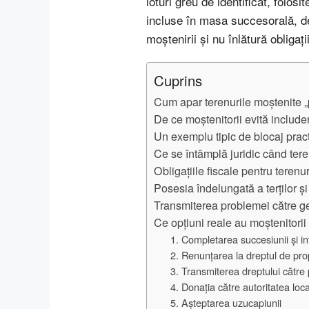
loturi greu de identificat, folos
incluse în masa succesorală, de
moștenirii și nu înlătură obligaț
Cuprins
Cum apar terenurile moștenite „
De ce moștenitorii evită include
Un exemplu tipic de blocaj pract
Ce se întâmplă juridic când ter
Obligațiile fiscale pentru terenu
Posesia îndelungată a terților 
Transmiterea problemei către g
Ce opțiuni reale au moștenitorii
1. Completarea succesiunii și i
2. Renunțarea la dreptul de pro
3. Transmiterea dreptului către 
4. Donația către autoritatea loc
5. Așteptarea uzucapiunii