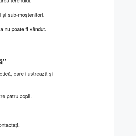
area terenului.
i și sub-moștenitori.
va nu poate fi vândut.
ă”
ctică, care ilustrează și
re patru copii.
ontactați.