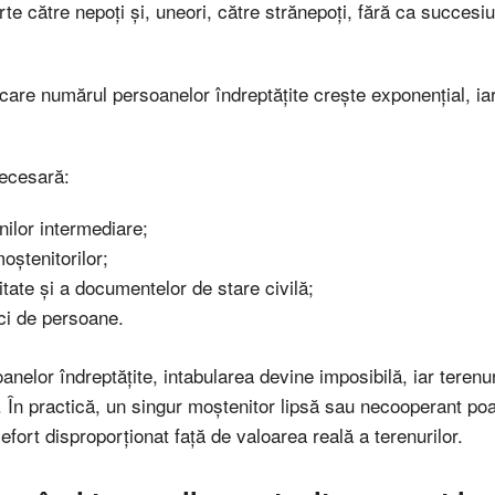
te către nepoți și, uneori, către strănepoți, fără ca succesiu
n care numărul persoanelor îndreptățite crește exponențial, ia
 necesară:
ilor intermediare;
oștenitorilor;
itate și a documentelor de stare civilă;
ci de persoane.
soanelor îndreptățite, intabularea devine imposibilă, iar terenu
t. În practică, un singur moștenitor lipsă sau necooperant po
fort disproporționat față de valoarea reală a terenurilor.