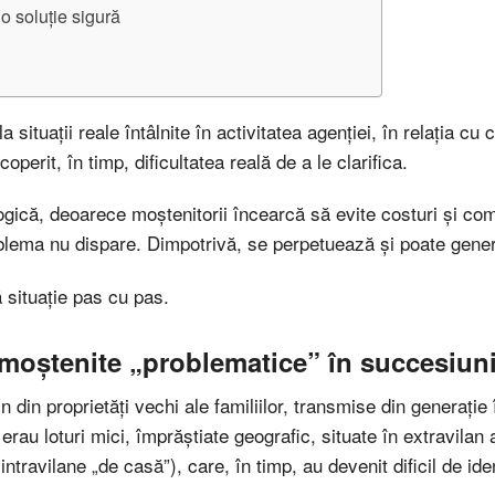
o soluție sigură
 situații reale întâlnite în activitatea agenției, în relația cu 
coperit, în timp, dificultatea reală de a le clarifica.
gică, deoarece moștenitorii încearcă să evite costuri și compl
oblema nu dispare. Dimpotrivă, se perpetuează și poate gener
 situație pas cu pas.
 moștenite „problematice” în succesiun
 din proprietăți vechi ale familiilor, transmise din generație
au loturi mici, împrăștiate geografic, situate în extravilan ag
 intravilane „de casă”), care, în timp, au devenit dificil de id