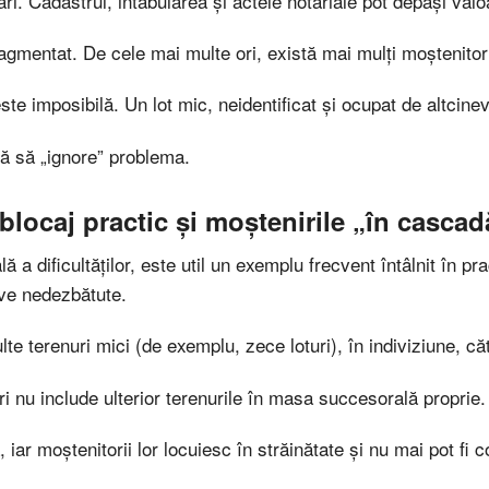
ari. Cadastrul, intabularea și actele notariale pot depăși valo
fragmentat. De cele mai multe ori, există mai mulți moștenitor
 este imposibilă. Un lot mic, neidentificat și ocupat de altcine
ră să „ignore” problema.
blocaj practic și moștenirile „în cascad
 a dificultăților, este util un exemplu frecvent întâlnit în pra
ve nedezbătute.
e terenuri mici (de exemplu, zece loturi), în indiviziune, căt
ri nu include ulterior terenurile în masa succesorală proprie.
 iar moștenitorii lor locuiesc în străinătate și nu mai pot fi c