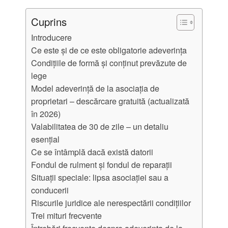
Cuprins
Introducere
Ce este și de ce este obligatorie adeverința
Condițiile de formă și conținut prevăzute de
lege
Model adeverință de la asociația de
proprietari – descărcare gratuită (actualizată
în 2026)
Valabilitatea de 30 de zile – un detaliu
esențial
Ce se întâmplă dacă există datorii
Fondul de rulment și fondul de reparații
Situații speciale: lipsa asociației sau a
conducerii
Riscurile juridice ale nerespectării condițiilor
Trei mituri frecvente
Întrebări frecvente despre adeverința de la