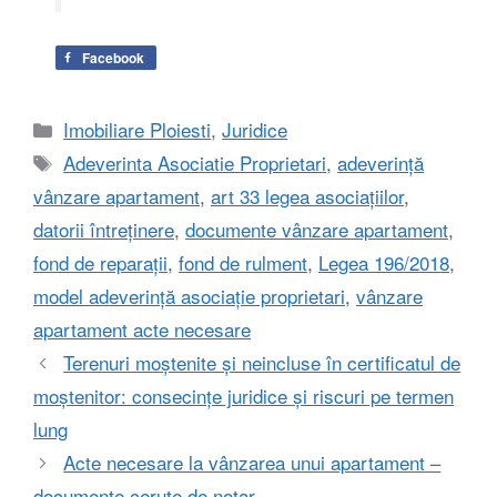
Facebook
Categorii
Imobiliare Ploiesti
,
Juridice
Etichete
Adeverinta Asociatie Proprietari
,
adeverință
vânzare apartament
,
art 33 legea asociațiilor
,
datorii întreținere
,
documente vânzare apartament
,
fond de reparații
,
fond de rulment
,
Legea 196/2018
,
model adeverință asociație proprietari
,
vânzare
apartament acte necesare
Terenuri moștenite și neincluse în certificatul de
moștenitor: consecințe juridice și riscuri pe termen
lung
Acte necesare la vânzarea unui apartament –
documente cerute de notar