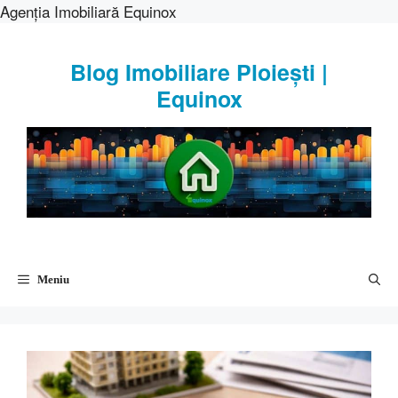
Agenția Imobiliară Equinox
Sari
la
Blog Imobiliare Ploiești |
conținut
Equinox
Meniu