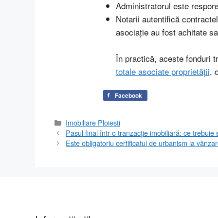
Administratorul este respons
Notarii autentifică contract
asociație au fost achitate s
În practică, aceste fonduri 
totale asociate proprietății
, 
Facebook
Categorii
Imobiliare Ploiesti
Pasul final într-o tranzacție imobiliară: ce trebuie s
Este obligatoriu certificatul de urbanism la vânzar