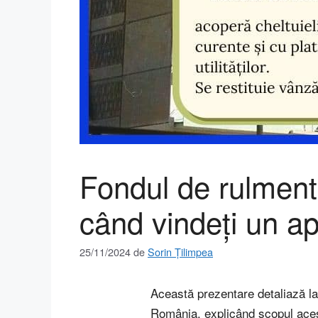
Fondul de rulment 
când vindeți un a
25/11/2024
de
Sorin Țilimpea
Această prezentare detaliază l
România, explicând scopul aces