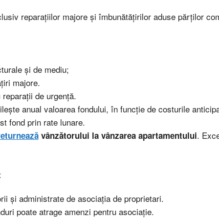
lusiv reparațiilor majore și îmbunătățirilor aduse părților co
cturale și de mediu;
țiri majore.
u reparații de urgență.
ilește anual valoarea fondului, în funcție de costurile anticip
st fond prin rate lunare.
. Exce
returnează
vânzătorului la vânzarea apartamentului
t
ii și administrate de asociația de proprietari.
onduri poate atrage amenzi pentru asociație.