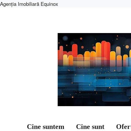
Agenția Imobiliară Equinox
Sari
la
conținut
Cine suntem
Cine sunt
Ofer