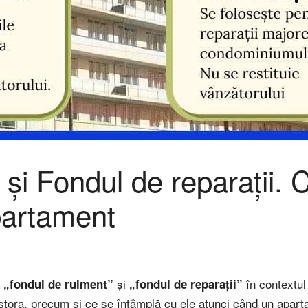
și Fondul de reparații. Ce
partament
a
și
în contextul 
„fondul de rulment”
„fondul de reparații”
tora, precum și ce se întâmplă cu ele atunci când un apart