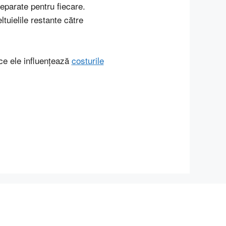
separate pentru fiecare.
tuielile restante către
ce ele influențează
costurile