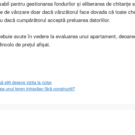
abil pentru gestionarea fondurilor și eliberarea de chitanțe 
ele de vânzare doar dacă vânzătorul face dovada că toate chel
au dacă cumpărătorul acceptă preluarea datoriilor.
trebuie avute în vedere la evaluarea unui apartament, deoare
dincolo de prețul afișat.
ă știți despre vizita la notar
ea unui teren intravilan fără construcții?