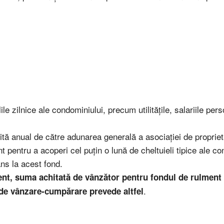
e zilnice ale condominiului, precum utilitățile, salariile perso
ită anual de către adunarea generală a asociației de propriet
nt pentru a acoperi cel puțin o lună de cheltuieli tipice ale co
ans la acest fond.
t, suma achitată de vânzător pentru fondul de rulment e
.
 de vânzare-cumpărare prevede altfel