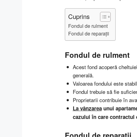
Cuprins
Fondul de rulment
Fondul de reparații
Fondul de rulment
Acest fond acoperă cheltuielil
generală.
Valoarea fondului este stabil
Fondul trebuie să fie suficie
Proprietarii contribuie în av
La vânzarea
unui apartamen
cazului în care contractul
Fondul de reparații