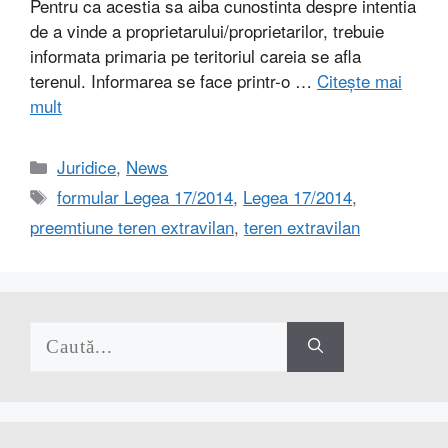
Pentru ca acestia sa aiba cunostinta despre intentia
de a vinde a proprietarului/proprietarilor, trebuie
informata primaria pe teritoriul careia se afla
terenul. Informarea se face printr-o …
Citește mai
mult
Categorii
Juridice
,
News
Etichete
formular Legea 17/2014
,
Legea 17/2014
,
preemtiune teren extravilan
,
teren extravilan
Caută
după: