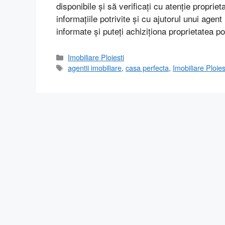
disponibile și să verificați cu atenție propri
informațiile potrivite și cu ajutorul unui agent
informate și puteți achiziționa proprietatea po
Categorii
Imobiliare Ploiesti
Etichete
agentii imobiliare
,
casa perfecta
,
Imobiliare Ploies