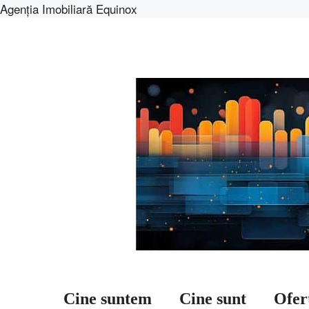
Agenția Imobiliară Equinox
Sari
la
conținut
Cine suntem
Cine sunt
Ofer