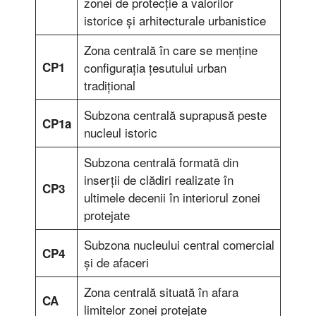
zonei de protecţie a valorilor
istorice şi arhitecturale urbanistice
Zona centrală în care se menţine
CP1
configuraţia ţesutului urban
tradiţional
Subzona centrală suprapusă peste
CP1a
nucleul istoric
Subzona centrală formată din
inserţii de clădiri realizate în
CP3
ultimele decenii în interiorul zonei
protejate
Subzona nucleului central comercial
CP4
şi de afaceri
Zona centrală situată în afara
CA
limitelor zonei protejate