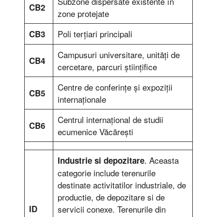
Subzone dispersate existente în
CB2
zone protejate
Poli terţiari principali
CB3
Campusuri universitare, unităţi de
CB4
cercetare, parcuri ştiinţifice
Centre de conferinţe şi expoziţii
CB5
internaţionale
Centrul internaţional de studii
CB6
ecumenice Văcăreşti
. Aceasta
Industrie si depozitare
categorie include terenurile
destinate activitatilor industriale, de
productie, de depozitare si de
ID
servicii conexe. Terenurile din