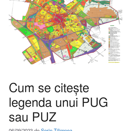
Cum se citește
legenda unui PUG
sau PUZ
06/09/2023
de
Sorin Țilimpea