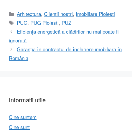
Categorii
Arhitectura
,
Clientii nostri
,
Imobiliare Ploiesti
Etichete
PUG
,
PUG Ploiesti
,
PUZ
Eficiența energetică a clădirilor nu mai poate fi
ignorată
Garanția în contractul de închiriere imobiliară în
România
Informatii utile
Cine suntem
Cine sunt