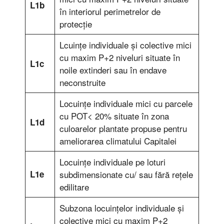
L1b
în interiorul perimetrelor de
protecţie
Lcuinţe individuale şi colective mici
cu maxim P+2 niveluri situate în
L1c
noile extinderi sau în endave
neconstruite
Locuinţe individuale mici cu parcele
cu POT< 20% situate în zona
L1d
culoarelor plantate propuse pentru
ameliorarea climatului Capitalei
Locuinţe individuale pe loturi
L1e
subdimensionate cu/ sau fără reţele
edilitare
Subzona locuinţelor individuale şi
colective mici cu maxim P+2