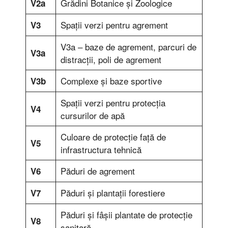
Grădini Botanice şi Zoologice
V2a
Spaţii verzi pentru agrement
V3
V3a – baze de agrement, parcuri de
V3a
distracţii, poli de agrement
Complexe şi baze sportive
V3b
Spaţii verzi pentru protecţia
V4
cursurilor de apă
Culoare de protecţie faţă de
V5
infrastructura tehnică
Păduri de agrement
V6
Păduri şi plantaţii forestiere
V7
Păduri şi fâşii plantate de protecţie
V8
sanitară