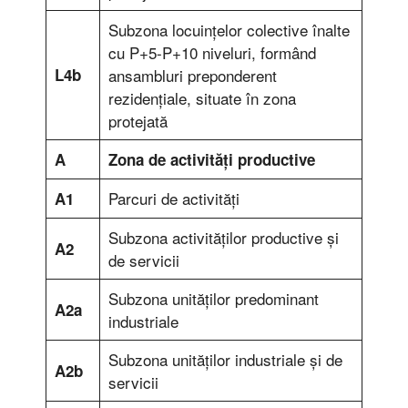
Subzona locuinţelor colective înalte
cu P+5-P+10 niveluri, formând
L4b
ansambluri preponderent
rezidenţiale, situate în zona
protejată
A
Zona de activităţi productive
Parcuri de activităţi
A1
Subzona activităţilor productive şi
A2
de servicii
Subzona unităţilor predominant
A2a
industriale
Subzona unităţilor industriale şi de
A2b
servicii