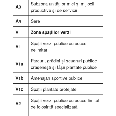
Subzona unităţilor mici şi mijlocii
A3
productive şi de servicii
Sere
A4
V
Zona spaţiilor verzi
Spaţii verzi publice cu acces
VI
nelimitat
Parcuri, grădini şi scuaruri publice
V1a
orăşeneşti şi fâşii plantate publice
Amenajări sportive publice
V1b
Spaţii plantate protejate
V1c
Spaţii verzi publice cu acces limitat
V2
de folosinţă specializată