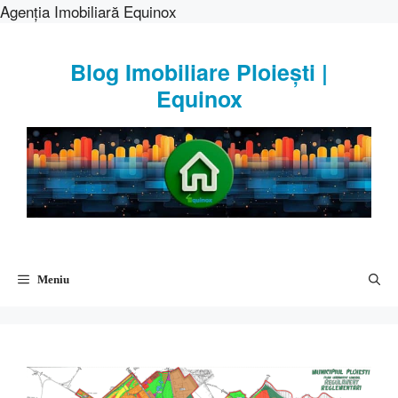
Agenția Imobiliară Equinox
Sari
la
Blog Imobiliare Ploiești |
conținut
Equinox
Meniu