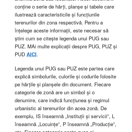
conține o serie de hărți, planșe și tabele care
ilustrează caracteristicile și funcțiunile
terenurilor din zona respectivă. Pentru a
înțelege aceste informații, este necesar să
știm cum se citește legenda unui PUG sau
PUZ. MAi multe explicații despre PUG, PUZ și
PUD
.
AICI
Legenda unui PUG sau PUZ este partea care
explică simbolurile, culorile și codurile folosite
pe hărțile și planșele din document. Fiecare
categorie de zonă are un simbol și o
denumire, care indică funcțiunea și regimul
urbanistic al terenurilor din acea zonă. De
exemplu, IS înseamnă „Instituții și servicii”, L
înseamnă „Locuințe”, P înseamnă „Producție”,
etc. Fiecare categorie poate avea și