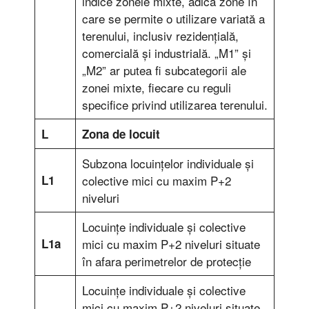
indice zonele mixte, adică zone în
care se permite o utilizare variată a
terenului, inclusiv rezidențială,
comercială și industrială. „M1” și
„M2” ar putea fi subcategorii ale
zonei mixte, fiecare cu reguli
specifice privind utilizarea terenului.
L
Zona de locuit
Subzona locuinţelor individuale şi
L1
colective mici cu maxim P+2
niveluri
Locuinţe individuale şi colective
L1a
mici cu maxim P+2 niveluri situate
în afara perimetrelor de protecţie
Locuinţe individuale şi colective
mici cu maxim P+2 niveluri situate