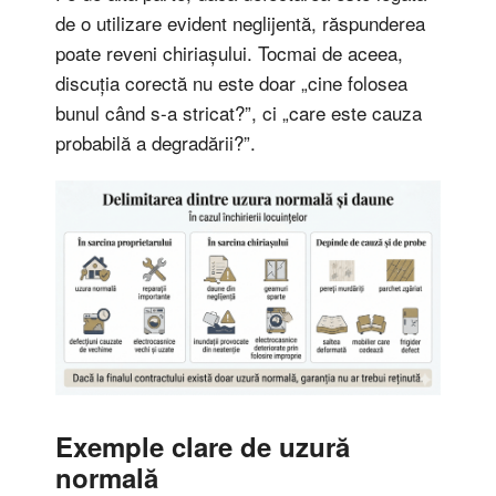
de o utilizare evident neglijentă, răspunderea
poate reveni chiriașului. Tocmai de aceea,
discuția corectă nu este doar „cine folosea
bunul când s-a stricat?”, ci „care este cauza
probabilă a degradării?”.
Exemple clare de uzură
normală