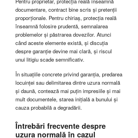
Pentru proprietar, protecția reală înseamnă
documentare, contract bine scris și pretenții
proporționale. Pentru chiriaș, protecția reală
înseamnă folosire prudentă, semnalarea
problemelor și păstrarea dovezilor. Atunci
când aceste elemente există, și discuția
despre garanție devine mai clară, și riscul
unui litigiu scade semnificativ.
În situațiile concrete privind garanția, predarea
locuinței sau delimitarea dintre uzura normală
și daună, contează mai puțin impresiile și mai
mult documentele, starea inițială a bunului și
cauza probabilă a degradării.
Întrebări frecvente despre
uzura normală în cazul