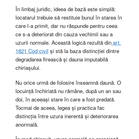
În limbaj juridic, ideea de bază este simplă:
locatarul trebuie să restituie bunul în starea în
care l-a primit, dar nu răspunde pentru ceea
ce s-a deteriorat din cauza vechimii sau a
uzurii normale. Această logică rezultă din
art.
1821 Cod civil
și stă la baza distincției dintre
degradarea firească și dauna imputabilă
chiriașului.
Nu orice urmă de folosire înseamnă daună. O
locuință închiriată nu rămâne, după un an sau
doi, în aceeași stare în care a fost predată.
Tocmai de aceea, legea și practica fac
distincția între uzura inerentă și deteriorarea
anormală.
În mod obișnuit, uzura normală se apreciază