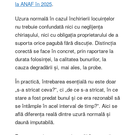
la ANAF în 2025
.
Uzura normală în cazul închirierii locuințelor
nu trebuie confundată nici cu neglijența
chiriașului, nici cu obligația proprietarului de a
suporta orice pagubă fără discuție. Distincția
corectă se face în concret, prin raportare la
durata folosinței, la calitatea bunurilor, la
cauza degradării și, mai ales, la probe.
În practică, întrebarea esențială nu este doar
„s-a stricat ceva?”, ci „de ce s-a stricat, în ce
stare a fost predat bunul și ce era rezonabil să
se întâmple în acel interval de timp?”. Aici se
află diferența reală dintre uzură normală și
daună imputabilă.