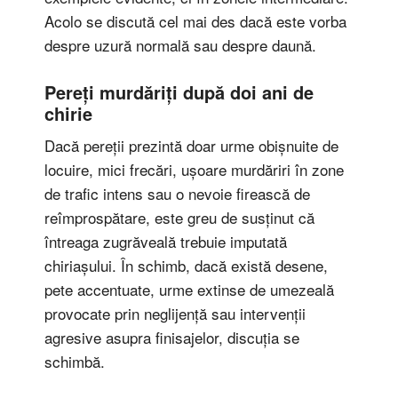
Acolo se discută cel mai des dacă este vorba
despre uzură normală sau despre daună.
Pereți murdăriți după doi ani de
chirie
Dacă pereții prezintă doar urme obișnuite de
locuire, mici frecări, ușoare murdăriri în zone
de trafic intens sau o nevoie firească de
reîmprospătare, este greu de susținut că
întreaga zugrăveală trebuie imputată
chiriașului. În schimb, dacă există desene,
pete accentuate, urme extinse de umezeală
provocate prin neglijență sau intervenții
agresive asupra finisajelor, discuția se
schimbă.