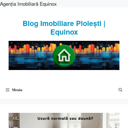
Agenția Imobiliară Equinox
Sari
la
Blog Imobiliare Ploiești |
conținut
Equinox
Meniu