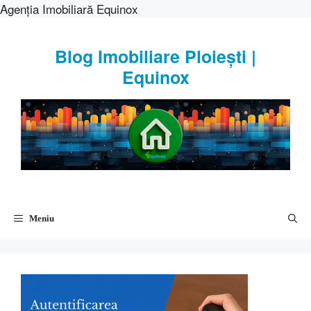
Agenția Imobiliară Equinox
Sari
la
Blog Imobiliare Ploiești |
conținut
Equinox
Meniu