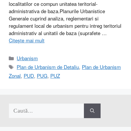
localitatilor ce compun unitatea teritorial-
administrativa de baza.Planurile Urbanistice
Generale cuprind analiza, reglementari si
regulament local de urbanism pentru intreg teritoriul
administrativ al unitatii de baza (suprafete …
Citește mai mult
Categorii
Urbanism
Etichete
Plan de Urbanism de Detaliu
,
Plan de Urbanism
Zonal
,
PUD
,
PUG
,
PUZ
Caută
după: