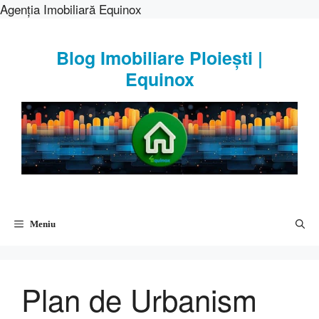
Agenția Imobiliară Equinox
Sari
la
Blog Imobiliare Ploiești |
conținut
Equinox
Meniu
Plan de Urbanism