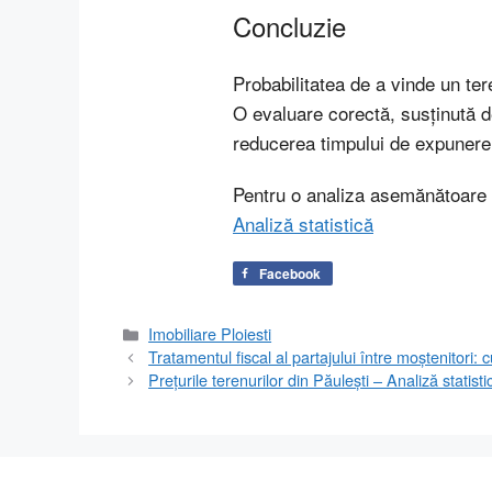
Concluzie
Probabilitatea de a vinde un tere
O evaluare corectă, susținută de 
reducerea timpului de expunere 
Pentru o analiza asemănătoare pe
Analiză statistică
Facebook
Categorii
Imobiliare Ploiesti
Tratamentul fiscal al partajului între moștenitori: c
Prețurile terenurilor din Păulești – Analiză statisti