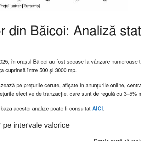
or din Băicoi: Analiză stat
2025, în orașul Băicoi au fost scoase la vânzare numeroase t
fța cuprinsă între 500 și 3000 mp.
ează pe prețurile cerute, afișate în anunțurile online, central
ețurile efective de tranzacție, care sunt de regulă cu 3–5% 
 baza acestei analize poate fi consultat
.
AICI
r pe intervale valorice
Datele arată că majo