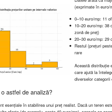
(exprimate în euro/m
0–10 euro/mp: 11 of
10–20 euro/mp: 38 d
zonă de preț)
20–30 euro/mp: 29 d
Restul (prețuri pes
rare
Această distribuție e
care ajută la întele
diverselor categorii 
o astfel de analiză?
nt esențiale în stabilirea unui preț realist. Dacă un teren est
multe oferte (de exemplu, peste 40 euro/mp), șansele ca aces