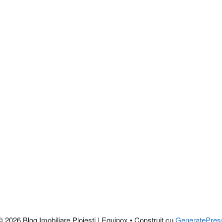
© 2026 Blog Imobiliare Ploiești | Equinox
• Construit cu
GeneratePres