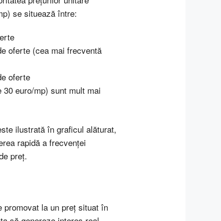
p) se situează între:
erte
e oferte (cea mai frecventă
e oferte
te 30 euro/mp) sunt mult mai
ste ilustrată în graficul alăturat,
gerea rapidă a frecvenței
de preț.
e promovat la un preț situat în
ta să genereze interes real