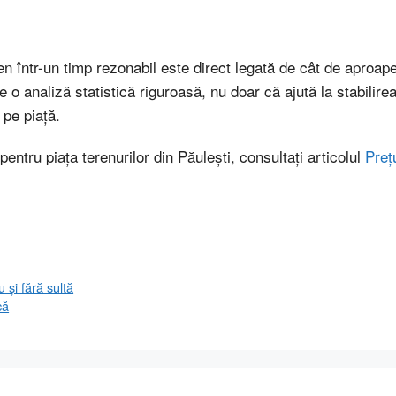
n într-un timp rezonabil este direct legată de cât de aproape e
o analiză statistică riguroasă, nu doar că ajută la stabilirea
pe piață.
ntru piața terenurilor din Păulești, consultați articolul
Prețu
u și fără sultă
că