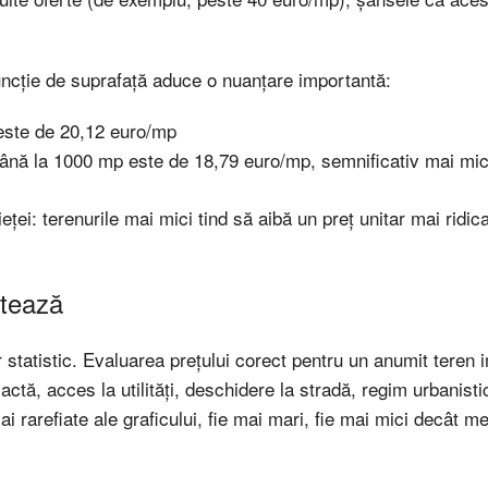
funcție de suprafață aduce o nuanțare importantă:
 este de 20,12 euro/mp
până la 1000 mp este de 18,79 euro/mp, semnificativ mai mi
ieței: terenurile mai mici tind să aibă un preț unitar mai ridic
ntează
statistic. Evaluarea prețului corect pentru un anumit teren 
ctă, acces la utilități, deschidere la stradă, regim urbanistic
i rarefiate ale graficului, fie mai mari, fie mai mici decât me