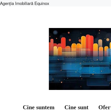
Agenția Imobiliară Equinox
Sari
la
conținut
Cine suntem
Cine sunt
Ofer