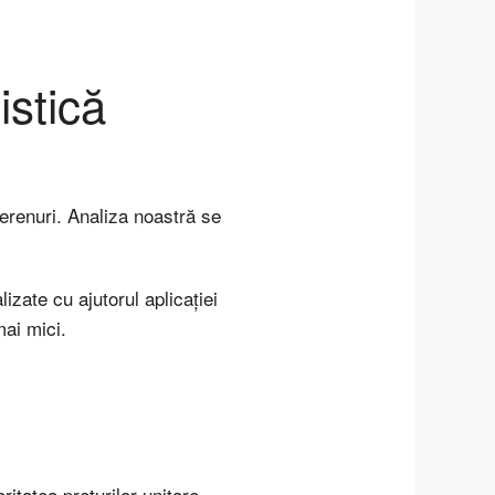
istică
erenuri. Analiza noastră se
izate cu ajutorul aplicației
mai mici.
ritatea prețurilor unitare