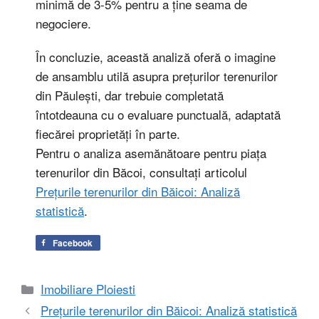
minimă de 3-5% pentru a ține seama de
negociere.
În concluzie, această analiză oferă o imagine
de ansamblu utilă asupra prețurilor terenurilor
din Păulești, dar trebuie completată
întotdeauna cu o evaluare punctuală, adaptată
fiecărei proprietăți în parte.
Pentru o analiza asemănătoare pentru piața
terenurilor din Băcoi, consultați articolul
Prețurile terenurilor din Băicoi: Analiză
statistică
.
Facebook
Categorii
Imobiliare Ploiesti
Prețurile terenurilor din Băicoi: Analiză statistică