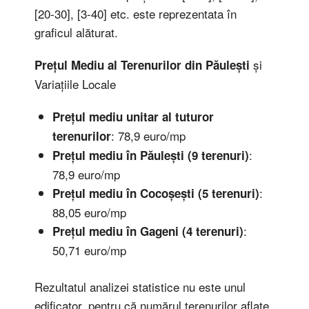
[20-30], [3-40] etc. este reprezentata în
graficul alăturat.
și
Prețul Mediu al
Terenurilor din Păulești
Variațiile Locale
Prețul mediu unitar al tuturor
: 78,9 euro/mp
terenurilor
:
Prețul mediu în Păulești (9 terenuri)
78,9 euro/mp
:
Prețul mediu în Cocoșești (5 terenuri)
88,05 euro/mp
:
Prețul mediu în Gageni (4 terenuri)
50,71 euro/mp
Rezultatul analizei statistice nu este unul
edificator, pentru că numărul terenurilor aflate