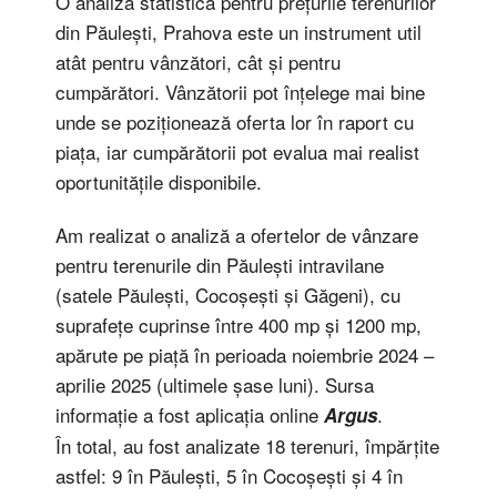
O analiză statistică pentru prețurile terenurilor
din Păulești, Prahova este un instrument util
atât pentru vânzători, cât și pentru
cumpărători. Vânzătorii pot înțelege mai bine
unde se poziționează oferta lor în raport cu
piața, iar cumpărătorii pot evalua mai realist
oportunitățile disponibile.
Am realizat o analiză a ofertelor de vânzare
pentru terenurile din Păulești intravilane
(satele Păulești, Cocoșești și Găgeni), cu
suprafețe cuprinse între 400 mp și 1200 mp,
apărute pe piață în perioada noiembrie 2024 –
aprilie 2025 (ultimele șase luni). Sursa
informație a fost aplicația online
.
Argus
În total, au fost analizate 18 terenuri, împărțite
astfel: 9 în Păulești, 5 în Cocoșești și 4 în