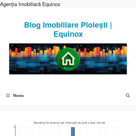
Agenția Imobiliară Equinox
Sari
la
Blog Imobiliare Ploiești |
conținut
Equinox
Meniu