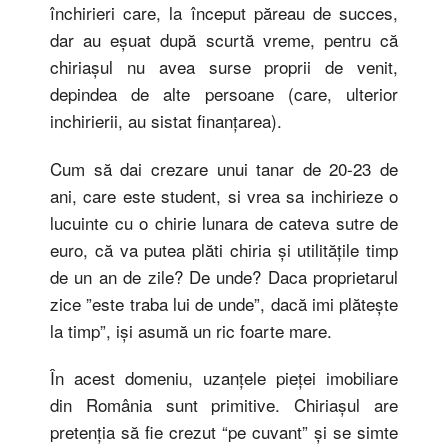
închirieri care, la început păreau de succes,
dar au eşuat după scurtă vreme, pentru că
chiriaşul nu avea surse proprii de venit,
depindea de alte persoane (care, ulterior
inchirierii, au sistat finanţarea).
Cum să dai crezare unui tanar de 20-23 de
ani, care este student, si vrea sa inchirieze o
lucuinte cu o chirie lunara de cateva sutre de
euro, că va putea plăti chiria şi utilităţile timp
de un an de zile? De unde? Daca proprietarul
zice ”este traba lui de unde”, dacă imi plăteşte
la timp”, işi asumă un ric foarte mare.
În acest domeniu, uzanţele pieţei imobiliare
din România sunt primitive. Chiriaşul are
pretenţia să fie crezut “pe cuvant” şi se simte