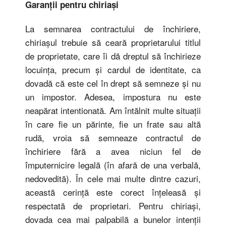
Garanţii pentru chiriaşi
La semnarea contractului de închiriere,
chiriaşul trebuie să ceară proprietarului titlul
de proprietate, care îi dă dreptul să închirieze
locuinţa, precum şi cardul de identitate, ca
dovadă că este cel în drept să semneze şi nu
un impostor. Adesea, impostura nu este
neapărat intentionată. Am întălnit multe situaţii
în care fie un părinte, fie un frate sau altă
rudă, vroia să semneaze contractul de
închiriere fără a avea niciun fel de
împuternicire legală (în afară de una verbală,
nedovedită). În cele mai multe dintre cazuri,
această cerinţă este corect înţeleasă şi
respectată de proprietari. Pentru chiriaşi,
dovada cea mai palpabilă a bunelor intenţii