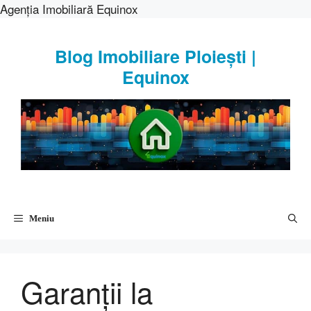
Agenția Imobiliară Equinox
Sari
la
Blog Imobiliare Ploiești |
conținut
Equinox
Meniu
Garanţii la