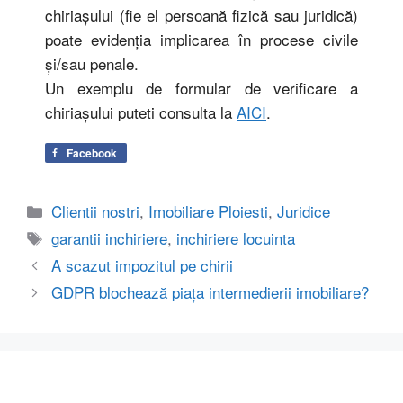
chiriaşului (fie el persoană fizică sau juridică)
poate evidenţia implicarea în procese civile
şi/sau penale.
Un exemplu de formular de verificare a
chiriaşului puteti consulta la
AICI
.
Facebook
Categorii
Clientii nostri
,
Imobiliare Ploiesti
,
Juridice
Etichete
garantii inchiriere
,
inchiriere locuinta
A scazut impozitul pe chirii
GDPR blochează piața intermedierii imobiliare?