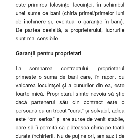
este primirea folosinţei locuinţei, în schimbul
unei sume de bani (chiria primei/primelor luni
de închiriere şi, eventual o garanţie în bani).
De partea cealaltă, a proprietarului, lucrurile
sunt mai sensibile.
Garanţii pentru proprietari
La semnarea contractului, proprietarul
primeşte o suma de bani care, în raport cu
valoarea locuintşei şi a bunurilor din ea, este
foarte mică. Proprietarul simte nevoia să ştie
dacă partenerul său din contract este o
persoană cu un trecut “curat” şi solvabil, adica
este “om serios” şi are surse de venit stabile,
care să îi permită să plătească chiria pe toată
durata închirierii. Nu de puţine ori, am auzit de