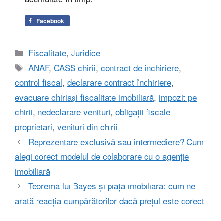
Facebook
Categorii
Fiscalitate
,
Juridice
Etichete
ANAF
,
CASS chirii
,
contract de inchiriere
,
control fiscal
,
declarare contract închiriere
,
evacuare chiriași fiscalitate imobiliară
,
impozit pe
chirii
,
nedeclarare venituri
,
obligații fiscale
proprietari
,
venituri din chirii
Reprezentare exclusivă sau intermediere? Cum
alegi corect modelul de colaborare cu o agenție
imobiliară
Teorema lui Bayes și piața imobiliară: cum ne
arată reacția cumpărătorilor dacă prețul este corect