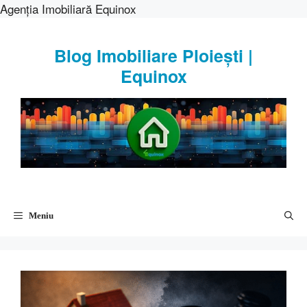
Agenția Imobiliară Equinox
Sari
la
Blog Imobiliare Ploiești |
conținut
Equinox
Meniu