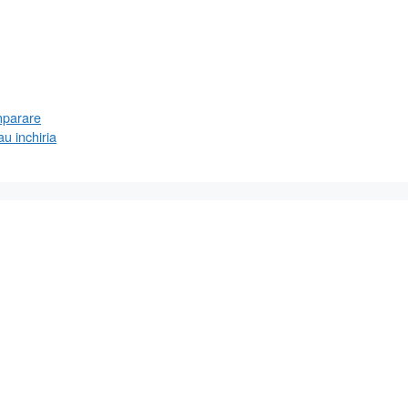
mparare
au inchiria