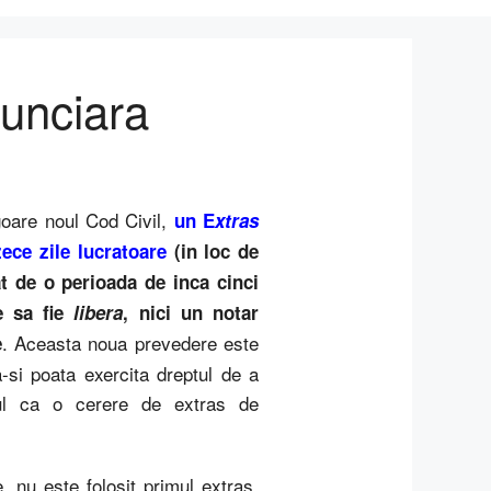
funciara
goare noul Cod Civil,
un E
xtras
ece zile lucratoare
(in loc de
t de o perioada de inca cinci
ie sa fie
libera
, nici un notar
. Aceasta noua prevedere este
e
a-si poata exercita dreptul de a
ptul ca o cerere de extras de
 nu este folosit primul extras,