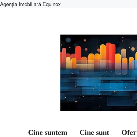
Agenția Imobiliară Equinox
Sari
la
conținut
Cine suntem
Cine sunt
Ofer