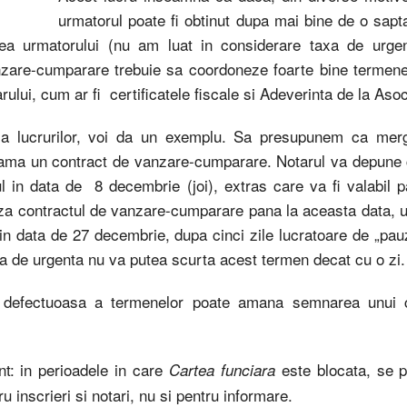
urmatorul poate fi obtinut dupa mai bine de o sapt
rea urmatorului (nu am luat in considerare taxa de urgen
are-cumparare trebuie sa coordoneze foarte bine termenele
lui, cum ar fi certificatele fiscale si Adeverinta de la Asoci
 a lucrurilor, voi da un exemplu. Sa presupunem ca merg
ama un contract de vanzare-cumparare. Notarul va depune c
l in data de 8 decembrie (joi), extras care va fi valabil p
contractul de vanzare-cumparare pana la aceasta data, ur
 in data de 27 decembrie, dupa cinci zile lucratoare de „pauz
a de urgenta nu va putea scurta acest termen decat cu o zi.
 defectuoasa a termenelor poate amana semnarea unui 
t: in perioadele in care
este blocata, se 
Cartea funciara
 inscrieri si notari, nu si pentru informare.