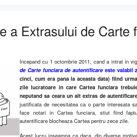
re a Extrasului de Carte 
Incepand cu 1 octombrie 2011, cand a intrat in vi
de Carte funciara de autentificare
este valabil z
cinci, cum era pana la aceasta data) fiind urma
zile lucratoare in care Cartea funciara trebu
neputand sa ceara un alt extras de autentificar
justificata de necesitatea ca o parte interesata s
face notari in Cartea funciara, stiut fiind fa
autentificare blocheaza Cartea pentru zece zile.
Acest lucru inseamna ca daca, din diverse motive,