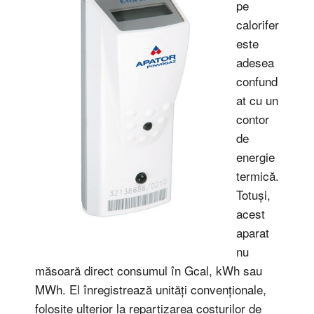
pe
calorifer
este
adesea
confund
at cu un
contor
de
energie
termică.
Totuși,
acest
aparat
nu
măsoară direct consumul în Gcal, kWh sau
MWh. El înregistrează unități convenționale,
folosite ulterior la repartizarea costurilor de