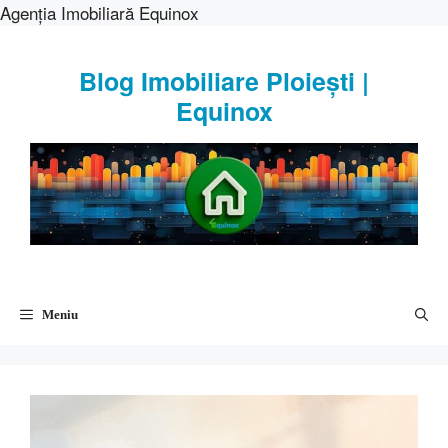
Agenția Imobiliară Equinox
Sari
la
Blog Imobiliare Ploiești |
conținut
Equinox
Meniu