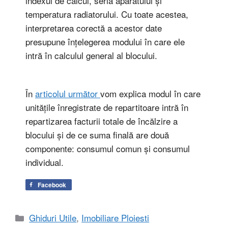
indexul de calcul, seria aparatului și
temperatura radiatorului. Cu toate acestea,
interpretarea corectă a acestor date
presupune înțelegerea modului în care ele
intră în calculul general al blocului.
În
articolul următor
vom explica modul în care
unitățile înregistrate de repartitoare intră în
repartizarea facturii totale de încălzire a
blocului și de ce suma finală are două
componente: consumul comun și consumul
individual.
Facebook
Categorii
Ghiduri Utile
,
Imobiliare Ploiesti