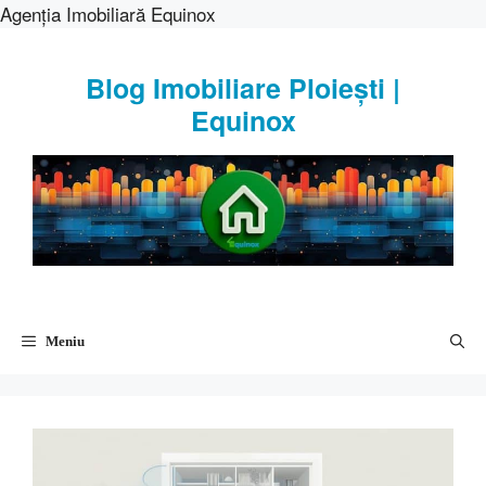
Agenția Imobiliară Equinox
Sari
la
Blog Imobiliare Ploiești |
conținut
Equinox
Meniu