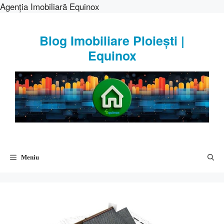
Agenția Imobiliară Equinox
Sari
la
Blog Imobiliare Ploiești |
conținut
Equinox
Meniu