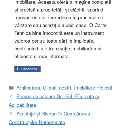
imobiliare. Aceasta oferă o imagine completă
și precisă a proprietății și clădirii, sporind
transparența și încrederea în procesul de
vânzare sau achiziție a unei case. O Carte
Tehnică bine întocmită este un instrument
valoros pentru toate părțile implicate,
contribuind la o tranzacție imobiliară mai
eficientă și mai informată.
Facebook
Categorii
Arhitectura
,
Clientii nostri
,
Imobiliare Ploiesti
Pompa de căldură Sol-Sol: Eficiență și
Aplicabilitate
Avantaje și Riscuri în Cumpărarea
Construcțiilor Neterminate