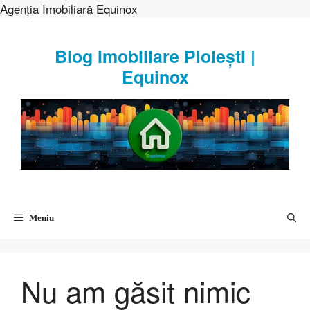
Agenția Imobiliară Equinox
Sari
la
Blog Imobiliare Ploiești |
conținut
Equinox
Meniu
Nu am găsit nimic