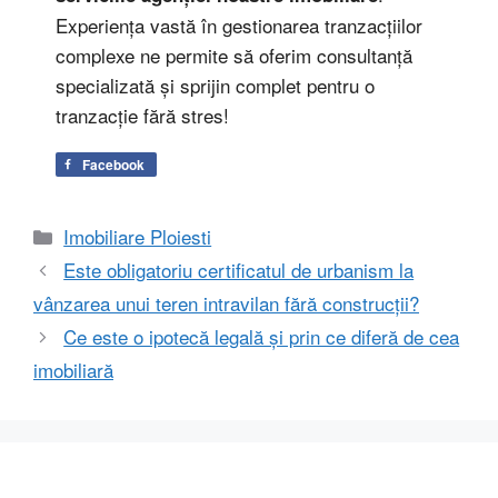
Experiența vastă în gestionarea tranzacțiilor
complexe ne permite să oferim consultanță
specializată și sprijin complet pentru o
tranzacție fără stres!
Facebook
Categorii
Imobiliare Ploiesti
Este obligatoriu certificatul de urbanism la
vânzarea unui teren intravilan fără construcții?
Ce este o ipotecă legală și prin ce diferă de cea
imobiliară