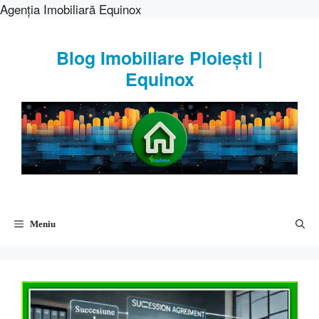
Agenția Imobiliară Equinox
Sari
la
Blog Imobiliare Ploiești |
conținut
Equinox
Meniu