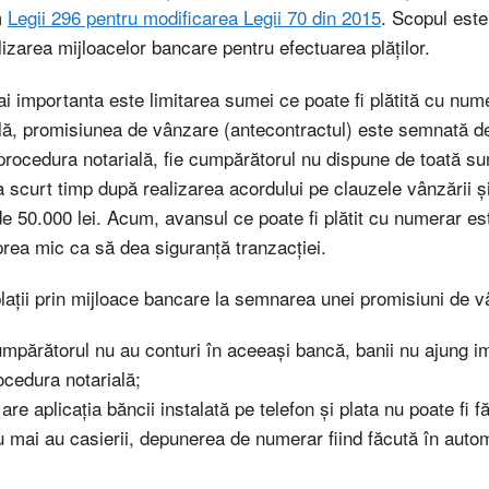
m
Legii 296 pentru modificarea Legii 70 din 2015
. Scopul este
ilizarea mijloacelor bancare pentru efectuarea plăților.
ai importanta este limitarea sumei ce poate fi plătită cu nu
ă, promisiunea de vânzare (antecontractul) este semnată de 
procedura notarială, fie cumpărătorul nu dispune de toată su
scurt timp după realizarea acordului pe clauzele vânzării și 
de 50.000 lei. Acum, avansul ce poate fi plătit cu numerar 
 prea mic ca să dea siguranță tranzacției.
lații prin mijloace bancare la semnarea unei promisiuni de v
mpărătorul nu au conturi în aceeași bancă, banii nu ajung im
ocedura notarială;
 are aplicația băncii instalată pe telefon și plata nu poate fi
u mai au casierii, depunerea de numerar fiind făcută în aut