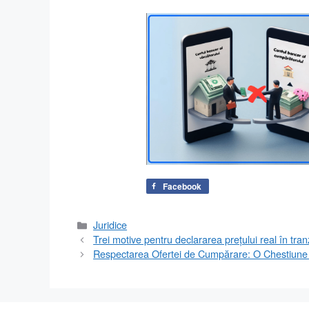
Facebook
Categorii
Juridice
Trei motive pentru declararea prețului real în tranz
Respectarea Ofertei de Cumpărare: O Chestiune E