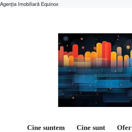
Agenția Imobiliară Equinox
Sari
la
conținut
Cine suntem
Cine sunt
Ofer