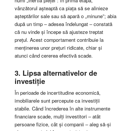
numi „inertia pieței”: în prima etapă,
vânzătorul așteaptă ca piața să se alinieze
așteptărilor sale sau să apară o „minune”; abia
după un timp – adesea îndelungat – constată
că nu vinde și începe să ajusteze treptat
prețul. Acest comportament contribuie la
menținerea unor prețuri ridicate, chiar și
atunci când cererea efectivă scade.
3. Lipsa alternativelor de
investiție
În perioade de incertitudine economică,
imobiliarele sunt percepute ca investiții
stabile. Când încrederea în alte instrumente
financiare scade, mulți investitori – atât
persoane fizice, cât și companii – aleg să-și