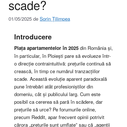
scade?
01/05/2025
de
Sorin Țilimpea
Introducere
din România și,
Piața apartamentelor în 2025
în particular, în Ploiești pare să evolueze într-
o direcție contraintuitivă: prețurile continuă să
crească, în timp ce numărul tranzacțiilor
scade. Această evoluție aparent paradoxală
pune întrebări atât profesioniștilor din
domeniu, cât și publicului larg. Cum este
posibil ca cererea să pară în scădere, dar
prețurile să urce? Pe forumurile online,
precum Reddit, apar frecvent opinii potrivit
cărora „prețurile sunt umflate” sau că „agenții