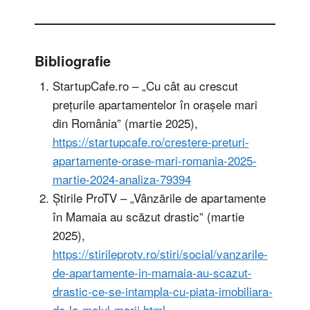
Bibliografie
StartupCafe.ro – „Cu cât au crescut
prețurile apartamentelor în orașele mari
din România” (martie 2025),
https://startupcafe.ro/crestere-preturi-
apartamente-orase-mari-romania-2025-
martie-2024-analiza-79394
Știrile ProTV – „Vânzările de apartamente
în Mamaia au scăzut drastic” (martie
2025),
https://stirileprotv.ro/stiri/social/vanzarile-
de-apartamente-in-mamaia-au-scazut-
drastic-ce-se-intampla-cu-piata-imobiliara-
de-la-malul-marii.html