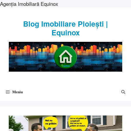
Agenția Imobiliară Equinox
Sari
la
Blog Imobiliare Ploiești |
conținut
Equinox
Meniu