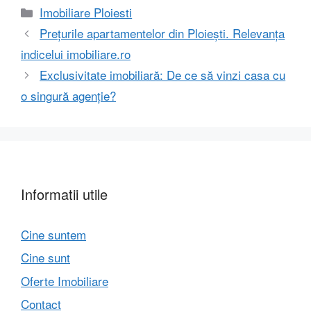
Categorii
Imobiliare Ploiesti
Prețurile apartamentelor din Ploiești. Relevanța
indicelui imobiliare.ro
Exclusivitate imobiliară: De ce să vinzi casa cu
o singură agenție?
Informatii utile
Cine suntem
Cine sunt
Oferte Imobiliare
Contact