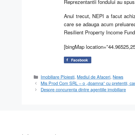
Reprezentantii fondului au spus 
Anul trecut, NEPI a facut achiz
care se adauga acum preluarea t
Resilient Property Income Fund s
[bingMap location=”44.96525,2
Facebook
Categorii
Imobiliare Ploiesti
,
Mediul de Afaceri
,
News
Mis Prod Com SRL – o „doamna” cu pretentii, care 
Despre concurenta dintre agentiile imobiliare