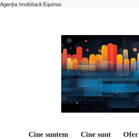
Agenția Imobiliară Equinox
Sari
la
conținut
Cine suntem
Cine sunt
Ofer