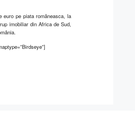
 de euro pe piata româneasca, la
rup imobiliar din Africa de Sud,
România.
 maptype=”Birdseye”]