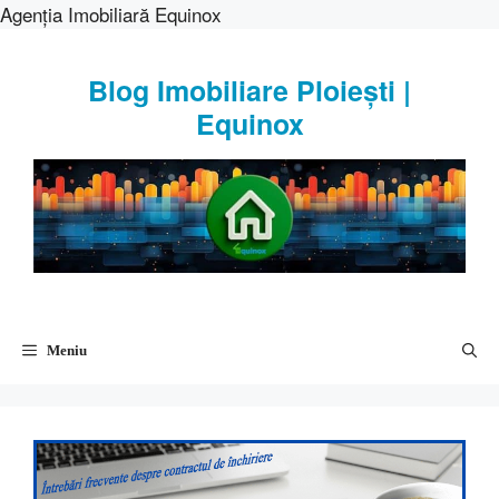
Agenția Imobiliară Equinox
Sari
la
Blog Imobiliare Ploiești |
conținut
Equinox
Meniu