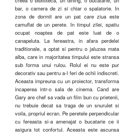
creea o biblioteca, un dining, o bucatarie, un
bar, o camera de zi si chiar o spalatorie. In
zona de dormit are un pat care ziua este
camuflat de un perete. In timpul zilei, spatiu
ocupat noaptea de pat este luat de o
canapeluta. La fereastra, in afara perdelei
traditionale, a optat si pentru o jaluzea mata
alba, care in majoritatea timpului este stransa
sub forma unui rulou. Rolul ei nu este pur
decorativ sau pentru a-l feri de ochii indiscreti.
Aceasta impreuna cu un proiector, transforma
incaperea intr-o sala de cinema. Cand are
Gary are chef sa vada un film bun cu prietenii,
nu trebuie decat sa traga de un snurulet si
voila, propriul ecran. Pe peretele perpendicular
cu fereasta si-a amenajat o bucatarie ce ii
asigura tot confortul. Aceasta este ascunsa