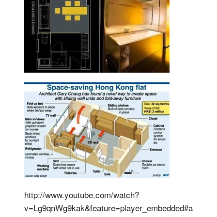
http://www.youtube.com/watch?
v=Lg9qnWg9kak&feature=player_embedded#a