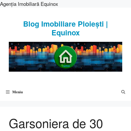
Agenția Imobiliară Equinox
Sari
la
Blog Imobiliare Ploiești |
conținut
Equinox
Meniu
Garsoniera de 30