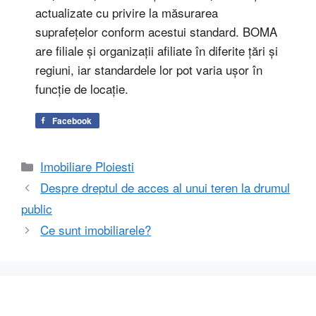
actualizate cu privire la măsurarea
suprafețelor conform acestui standard. BOMA
are filiale și organizații afiliate în diferite țări și
regiuni, iar standardele lor pot varia ușor în
funcție de locație.
Facebook
Categorii
Imobiliare Ploiesti
Despre dreptul de acces al unui teren la drumul
public
Ce sunt imobiliarele?