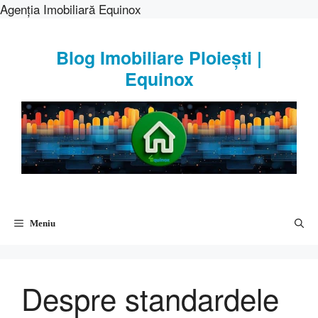
Agenția Imobiliară Equinox
Sari
la
Blog Imobiliare Ploiești |
conținut
Equinox
Meniu
Despre standardele