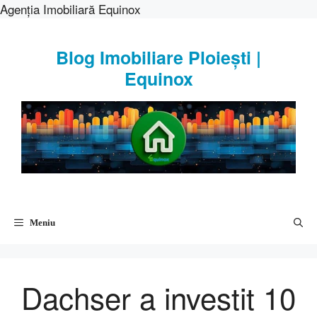
Agenția Imobiliară Equinox
Sari
la
Blog Imobiliare Ploiești |
conținut
Equinox
Meniu
Dachser a investit 10