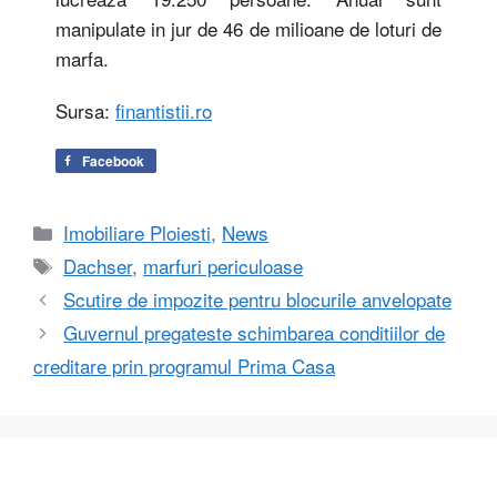
manipulate in jur de 46 de milioane de loturi de
marfa.
Sursa:
finantistii.ro
Facebook
Categorii
Imobiliare Ploiesti
,
News
Etichete
Dachser
,
marfuri periculoase
Scutire de impozite pentru blocurile anvelopate
Guvernul pregateste schimbarea conditiilor de
creditare prin programul Prima Casa