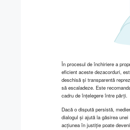
În procesul de închiriere a propri
eficient aceste dezacorduri, es
deschisă și transparentă reprezi
să escaladeze. Este recomandat s
cadru de înțelegere între părți.
Dacă o dispută persistă, mediere
dialogul și ajută la găsirea une
acțiunea în justiție poate deveni