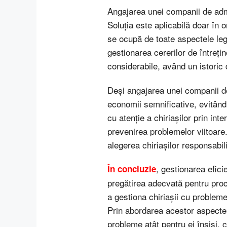
Angajarea unei companii de admin
Soluția este aplicabilă doar în
se ocupă de toate aspectele lega
gestionarea cererilor de întreți
considerabile, având un istoric d
Deși angajarea unei companii de
economii semnificative, evitând p
cu atenție a chiriașilor prin in
prevenirea problemelor viitoare. 
alegerea chiriașilor responsabil
, gestionarea eficie
În concluzie
pregătirea adecvată pentru proce
a gestiona chiriașii cu probleme
Prin abordarea acestor aspecte c
probleme atât pentru ei înșiși, c