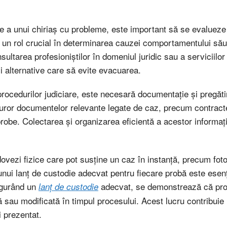
 a unui chiriaș cu probleme, este important să se evalueze to
un rol crucial în determinarea cauzei comportamentului său și
ultarea profesioniștilor în domeniul juridic sau a serviciilor
i alternative care să evite evacuarea.
procedurilor judiciare, este necesară documentație și pregă
uror documentelor relevante legate de caz, precum contracte
 probe. Colectarea și organizarea eficientă a acestor informaț
vezi fizice care pot susține un caz în instanță, precum fotog
unui lanț de custodie adecvat pentru fiecare probă este esenț
sigurând un
adecvat, se demonstrează că prob
lanț de custodie
ă sau modificată în timpul procesului. Acest lucru contribuie l
i prezentat.