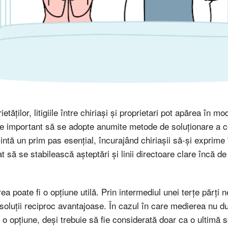
etăților, litigiile între chiriași și proprietari pot apărea în m
te important să se adopte anumite metode de soluționare a c
ntă un prim pas esențial, încurajând chiriașii să-și exprime î
ă se stabilească așteptări și linii directoare clare încă de 
a poate fi o opțiune utilă. Prin intermediul unei terțe părți 
i soluții reciproc avantajoase. În cazul în care medierea nu du
 o opțiune, deși trebuie să fie considerată doar ca o ultimă so