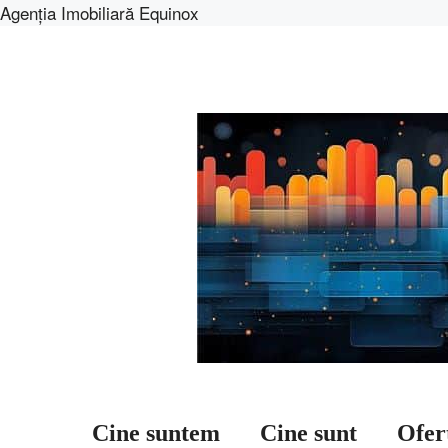
Agenția Imobiliară Equinox
Sari
la
conținut
Cine suntem
Cine sunt
Ofer