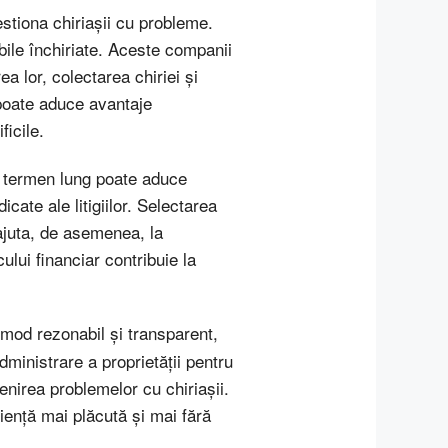
estiona chiriașii cu probleme.
bile închiriate. Aceste companii
a lor, colectarea chiriei și
i poate aduce avantaje
ficile.
e termen lung poate aduce
cate ale litigiilor. Selectarea
 ajuta, de asemenea, la
ului financiar contribuie la
în mod rezonabil și transparent,
dministrare a proprietății pentru
enirea problemelor cu chiriașii.
iență mai plăcută și mai fără