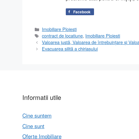
Facebook
Categorii
Imobiliare Ploiesti
Etichete
contract de locatiune
,
Imobiliare Ploiesti
Valoarea justă, Valoarea de întrebuințare și Valoa
Evacuarea silită a chiriașului
Informatii utile
Cine suntem
Cine sunt
Oferte Imobiliare