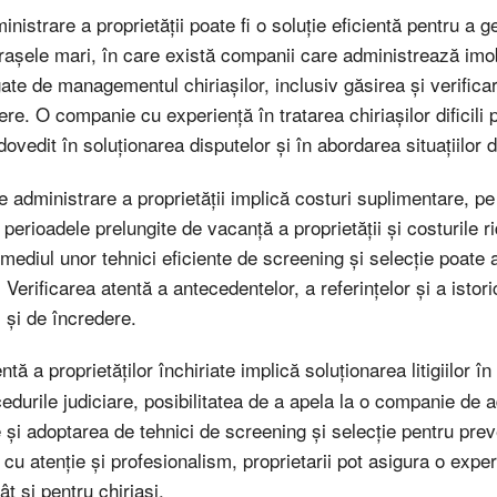
istrare a proprietății poate fi o soluție eficientă pentru a g
 orașele mari, în care există companii care administrează imo
te de managementul chiriașilor, inclusiv găsirea și verificare
nere. O companie cu experiență în tratarea chiriașilor dificil
ovedit în soluționarea disputelor și în abordarea situațiilor di
 administrare a proprietății implică costuri suplimentare, p
erioadele prelungite de vacanță a proprietății și costurile ridi
termediul unor tehnici eficiente de screening și selecție poate
Verificarea atentă a antecedentelor, a referințelor și a istoric
i și de încredere.
ntă a proprietăților închiriate implică soluționarea litigiilor 
durile judiciare, posibilitatea de a apela la o companie de a
 și adoptarea de tehnici de screening și selecție pentru prev
u atenție și profesionalism, proprietarii pot asigura o exper
ât și pentru chiriași.