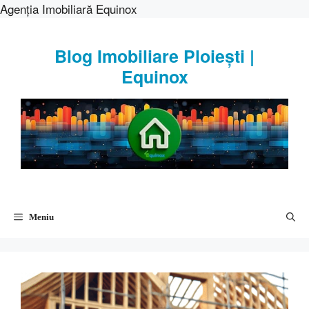
Agenția Imobiliară Equinox
Sari
la
Blog Imobiliare Ploiești |
conținut
Equinox
Meniu