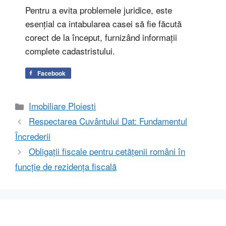
Pentru a evita problemele juridice, este
esențial ca intabularea casei să fie făcută
corect de la început, furnizând informații
complete cadastristului.
Facebook
Categorii
Imobiliare Ploiesti
Respectarea Cuvântului Dat: Fundamentul
Încrederii
Obligații fiscale pentru cetățenii români în
funcție de rezidența fiscală