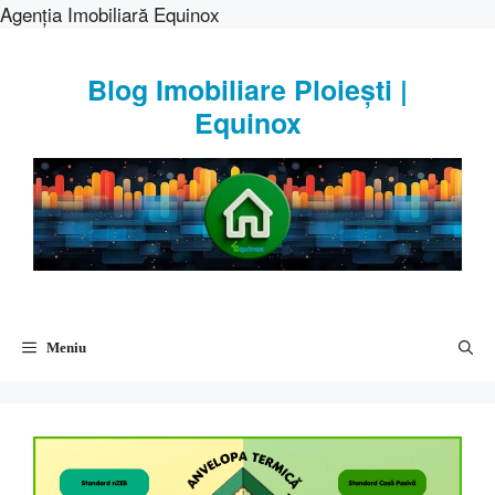
Agenția Imobiliară Equinox
Sari
la
Blog Imobiliare Ploiești |
conținut
Equinox
Meniu