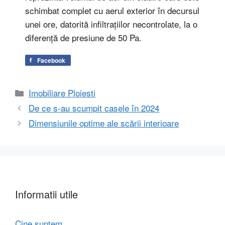
schimbat complet cu aerul exterior în decursul
unei ore, datorită infiltrațiilor necontrolate, la o
diferență de presiune de 50 Pa.
Facebook
Categorii
Imobiliare Ploiesti
De ce s-au scumpit casele în 2024
Dimensiunile optime ale scării interioare
Informatii utile
Cine suntem