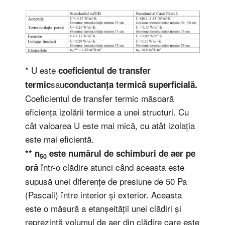
* U este
coeficientul de transfer
sau
termic
conductanța termică superficială.
Coeficientul de transfer termic măsoară
eficiența izolării termice a unei structuri. Cu
cât valoarea U este mai mică, cu atât izolația
este mai eficientă.
** n
este numărul de schimburi de aer pe
50
într-o clădire atunci când aceasta este
oră
supusă unei diferențe de presiune de 50 Pa
(Pascali) între interior și exterior. Aceasta
este o măsură a etanșeității unei clădiri și
reprezintă volumul de aer din clădire care este