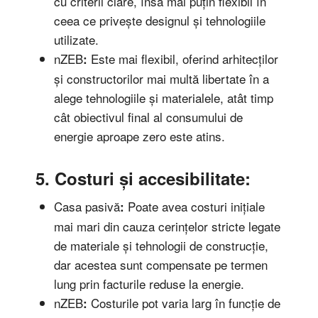
cu criterii clare, însă mai puțin flexibil în
ceea ce privește designul și tehnologiile
utilizate.
nZEB
Este mai flexibil, oferind arhitecților
:
și constructorilor mai multă libertate în a
alege tehnologiile și materialele, atât timp
cât obiectivul final al consumului de
energie aproape zero este atins.
5. Costuri și accesibilitate:
Casa pasivă
Poate avea costuri inițiale
:
mai mari din cauza cerințelor stricte legate
de materiale și tehnologii de construcție,
dar acestea sunt compensate pe termen
lung prin facturile reduse la energie.
nZEB
Costurile pot varia larg în funcție de
: