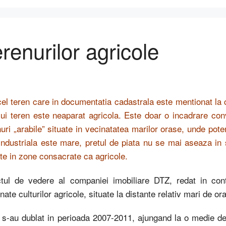
renurilor agricole
cel teren care in documentatia cadastrala este mentionat la 
ui teren este neaparat agricola. Este doar o incadrare co
nuri „arabile” situate in vecinatatea marilor orase, unde pot
industriala este mare, pretul de piata nu se mai aseaza in st
ate in zone consacrate ca agricole.
tul de vedere al companiei imobiliare DTZ, redat in conti
nate culturilor agricole, situate la distante relativ mari de or
 s-au dublat in perioada 2007-2011, ajungand la o medie de 