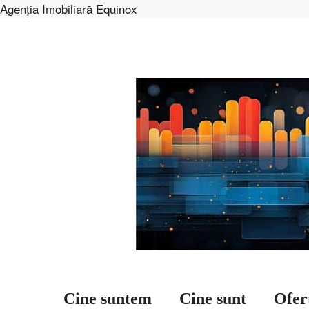
Agenția Imobiliară Equinox
Sari
la
conținut
Cine suntem
Cine sunt
Ofer