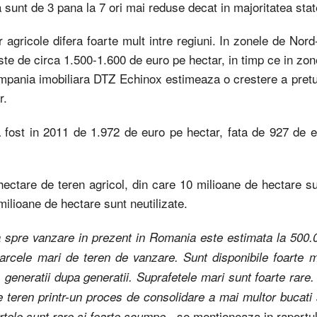
 sunt de 3 pana la 7 ori mai reduse decat in majoritatea sta
r agricole difera foarte mult intre regiuni. In zonele de No
ste de circa 1.500-1.600 de euro pe hectar, in timp ce in zo
pania imobiliara DTZ Echinox estimeaza o crestere a preturil
r.
a fost in 2011 de 1.972 de euro pe hectar, fata de 927 de 
ctare de teren agricol, din care 10 milioane de hectare sun
milioane de hectare sunt neutilizate.
a spre vanzare in prezent in Romania este estimata la 500.0
arcele mari de teren de vanzare. Sunt disponibile foarte m
, generatii dupa generatii. Suprafetele mari sunt foarte rare. 
e teren printr-un proces de consolidare a mai multor bucat
„, se mentioneaza in raportu
rtele sunt rare si foarte scumpe