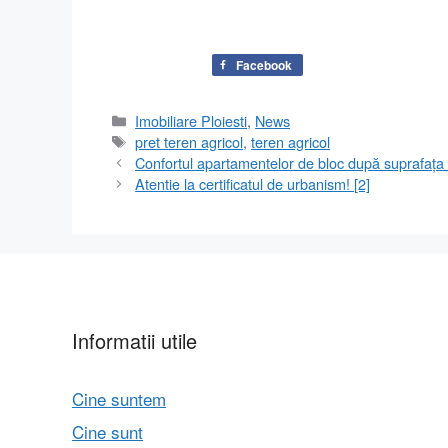
Facebook
Categorii
Imobiliare Ploiesti
,
News
Etichete
pret teren agricol
,
teren agricol
Confortul apartamentelor de bloc după suprafața 
Atentie la certificatul de urbanism! [2]
Informatii utile
Cine suntem
Cine sunt