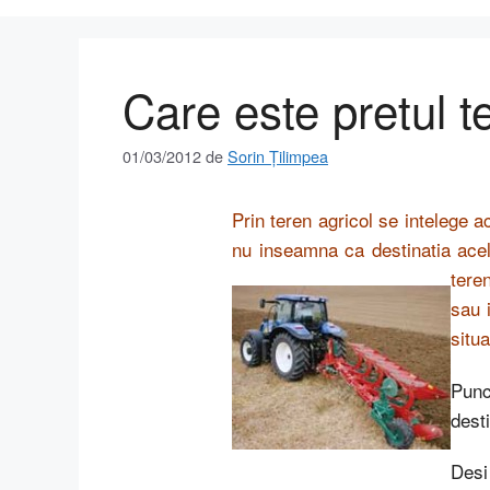
Care este pretul te
01/03/2012
de
Sorin Țilimpea
Prin teren agricol se intelege a
nu inseamna ca destinatia acel
tere
sau 
situ
Punc
desti
Desi