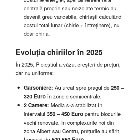
centrală proprie sau neizolate termic au
devenit greu vandabile, chiriașii calculând
costul total lunar (chirie + întreținere), nu
doar chiria.
Evoluția chiriilor în 2025
În 2025, Ploieștiul a văzut creșteri de prețuri,
dar nu uniforme:
Au urcat spre pragul de
Garsoniere:
250 –
în zonele semicentrale.
320 Euro
Media s-a stabilizat în
2 Camere:
intervalul
pentru blocurile
350 – 450 Euro
vechi renovate. În complexurile noi din
zona Albert sau Centru, prețurile au sărit
frecvent de
.
500-550 Euro