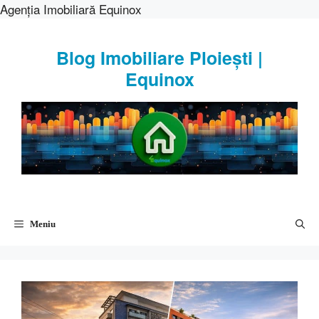
Agenția Imobiliară Equinox
Sari
la
Blog Imobiliare Ploiești |
conținut
Equinox
Meniu