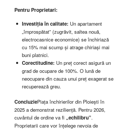
Pentru Proprietari:
Un apartament
Investiția în calitate:
„împrospătat” (zugrăvit, saltea nouă,
electrocasnice economice) se închiriază
cu 15% mai scump și atrage chiriași mai
buni platnici.
Un preț corect asigură un
Corectitudine:
grad de ocupare de 100%. O lună de
neocupare din cauza unui preț exagerat se
recuperează greu.
Piața închirierilor din Ploiești în
Concluzie
2025 a demonstrat reziliență. Pentru 2026,
cuvântul de ordine va fi
.
„echilibru”
Proprietarii care vor înțelege nevoia de