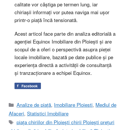
calitate vor câștiga pe termen lung, iar
chiriașii informați vor putea naviga mai ușor
printr-o piață încă tensionată.
Acest articol face parte din analiza editorială a
agenției Equinox Imobiliare din Ploiești și are
scopul de a oferi o perspectivă asupra pieței
locale imobiliare, bazată pe date publice și pe
experiența directă a activității de consultanță
și tranzacționare a echipei Equinox.
Facebook
Categorii
Analize de piață
,
Imobiliare Ploiesti
,
Mediul de
Afaceri
,
Statistici Imobiliare
Etichete
piața chiriilor din Ploiești chirii Ploiești prețuri