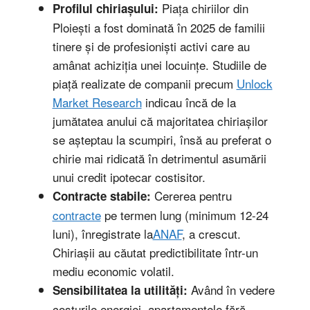
Piața chiriilor din
Profilul chiriașului:
Ploiești a fost dominată în 2025 de familii
tinere și de profesioniști activi care au
amânat achiziția unei locuințe. Studiile de
piață realizate de companii precum
Unlock
Market Research
indicau încă de la
jumătatea anului că majoritatea chiriașilor
se așteptau la scumpiri, însă au preferat o
chirie mai ridicată în detrimentul asumării
unui credit ipotecar costisitor.
Cererea pentru
Contracte stabile:
contracte
pe termen lung (minimum 12-24
luni), înregistrate la
ANAF
, a crescut.
Chiriașii au căutat predictibilitate într-un
mediu economic volatil.
Având în vedere
Sensibilitatea la utilități:
costurile energiei, apartamentele fără