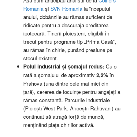
Așa cum anticipau analiștii de la
Colliers
Romania
și
SVN Romania
la începutul
anului, dobânzile au rămas suficient de
ridicate pentru a descuraja creditarea
ipotecară. Tinerii ploieșteni, eligibili în
trecut pentru programe tip „Prima Casă”,
au rămas în chirie, punând presiune pe
stocul existent.
Cu o
Polul industrial și șomajul redus:
rată a șomajului de aproximativ
în
2,2%
Prahova (una dintre cele mai mici din
țară), cererea de locuințe pentru angajați a
rămas constantă. Parcurile industriale
(Ploiești West Park, Ariceștii Rahtivani) au
continuat să atragă forță de muncă,
menținând piața chiriilor activă.