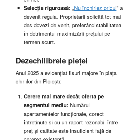
„
Nu închiriez oricui
” a
Selecția riguroasă:
devenit regula. Proprietarii solicită tot mai
des dovezi de venit, preferând stabilitatea
în detrimentul maximizării prețului pe
termen scurt.
Dezechilibrele pieței
Anul 2025 a evidențiat fisuri majore în piața
chiriilor din Ploiești:
Cerere mai mare decât oferta pe
Numărul
segmentul mediu:
apartamentelor funcționale, corect
întreținute și cu un raport rezonabil între
preț și calitate este insuficient față de
cererea existentă.