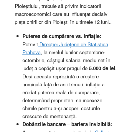
Ploieștiului, trebuie să privim indicatorii
macroeconomici care au influențat decisiv
piața chiriilor din Ploiești în ultimele 12 luni..
Puterea de cumpărare vs. Inflație:
Potrivit
Direcției Județene de Statistică
Prahova
, la nivelul lunilor septembrie-
octombrie, câștigul salarial mediu net în
județ a depășit ușor pragul de
.
5.000 de lei
Deși aceasta reprezintă o creștere
nominală față de anii trecuți, inflația a
erodat puterea reală de cumpărare,
determinând proprietarii să indexeze
chiriile pentru a-și acoperi costurile
crescute de mentenanță.
Dobânzile bancare – bariera invizibilă: