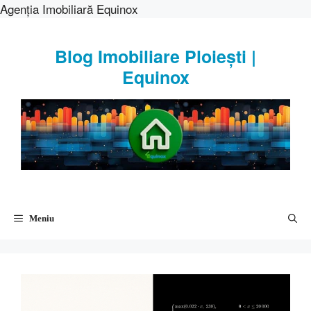
Agenția Imobiliară Equinox
Sari
la
Blog Imobiliare Ploiești |
conținut
Equinox
Meniu