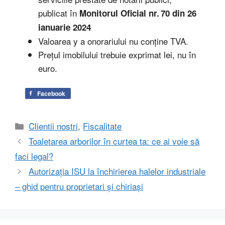
publicat în
Monitorul Oficial nr. 70 din 26
ianuarie 2024
Valoarea y a onorariului nu conține TVA.
Prețul imobilului trebuie exprimat lei, nu în
euro.
Facebook
Categorii
Clientii nostri
,
Fiscalitate
Toaletarea arborilor în curtea ta: ce ai voie să
faci legal?
Autorizația ISU la închirierea halelor industriale
– ghid pentru proprietari și chiriași