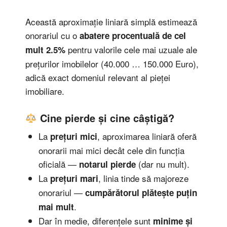
Această aproximație liniară simplă estimează
onorariul cu o
abatere procentuală de cel
pentru valorile cele mai uzuale ale
mult 2.5%
prețurilor imobilelor (40.000 … 150.000 Euro),
adică exact domeniul relevant al pieței
imobiliare.
Cine pierde și cine câștigă?
La
, aproximarea liniară oferă
prețuri mici
onorarii mai mici decât cele din funcția
oficială —
(dar nu mult).
notarul pierde
La
, linia tinde să majoreze
prețuri mari
onorariul —
cumpărătorul plătește puțin
.
mai mult
Dar în medie, diferențele sunt
minime și