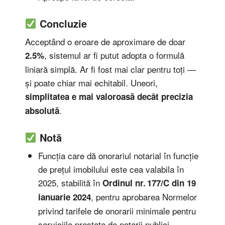
Concluzie
Acceptând o eroare de aproximare de doar
, sistemul ar fi putut adopta o formulă
2.5%
liniară simplă. Ar fi fost mai clar pentru toți —
și poate chiar mai echitabil. Uneori,
simplitatea e mai valoroasă decât precizia
.
absolută
Notă
Funcția care dă onorariul notarial în funcție
de prețul imobilului este cea valabila în
2025, stabilită în
Ordinul nr. 177/C din 19
, pentru aprobarea Normelor
ianuarie 2024
privind tarifele de onorarii minimale pentru
serviciile prestate de notarii publici,