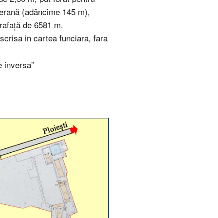
bterană (adâncime 145 m),
prafaţă de 6581 m.
nscrisa in cartea funciara, fara
e inversa”