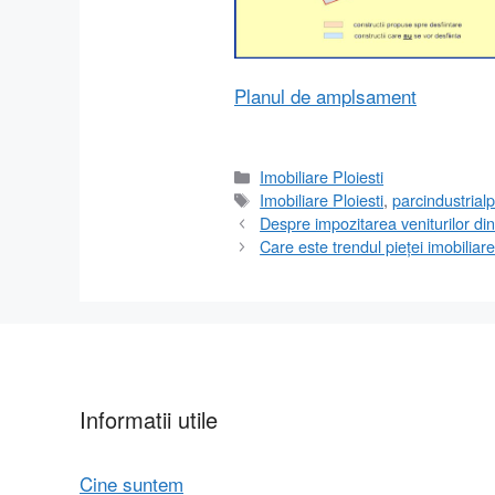
Planul de amplsament
Categorii
Imobiliare Ploiesti
Etichete
Imobiliare Ploiesti
,
parcindustrialp
Despre impozitarea veniturilor din
Care este trendul pieței imobilia
Informatii utile
Cine suntem