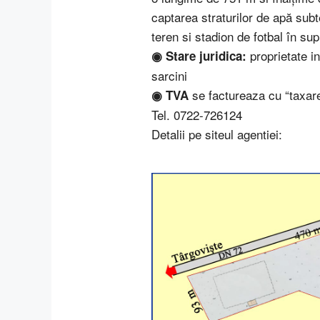
captarea straturilor de apă su
teren si stadion de fotbal în su
proprietate i
◉ Stare juridica:
sarcini
se factureaza cu “taxar
◉ TVA
Tel. 0722-726124
Detalii pe siteul agentiei: