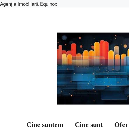
Agenția Imobiliară Equinox
Sari
la
conținut
Cine suntem
Cine sunt
Ofer