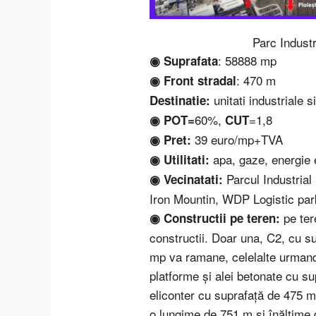
Parc Industr
: 58888 mp
◉ Suprafata
: 470 m
◉ Front stradal
unitati industriale si
Destinatie:
60%,
=1,8
◉ POT=
CUT
39 euro/mp+TVA
◉ Pret:
apa, gaze, energie 
◉ Utilitati:
Parcul Industrial 
◉ Vecinatati:
Iron Mountin, WDP Logistic par
pe ter
◉ Constructii pe teren:
constructii. Doar una, C2, cu s
mp va ramane, celelalte urmand
platforme şi alei betonate cu s
eliconter cu suprafaţă de 475 m
o lungime de 751 m si înălţime 