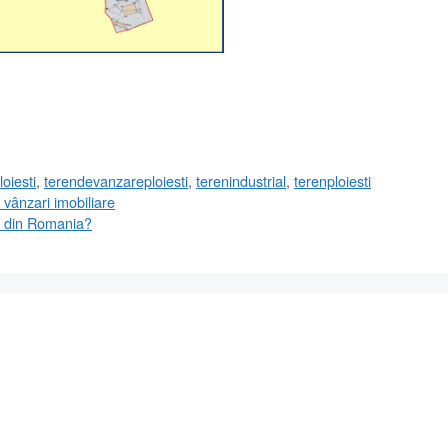
loiesti
,
terendevanzareploiesti
,
terenindustrial
,
terenploiesti
 vânzari imobiliare
re din Romania?