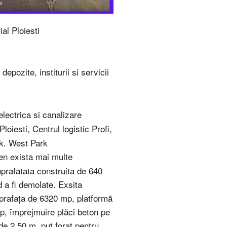
ial Ploiesti
 depozite, institurii si servicii
electrica si canalizare
Ploiesti, Centrul logistic Profi,
k. West Park
en exista mai multe
uprafatata construita de 640
 a fi demolate. Exsita
uprafaţa de 6320 mp, platformă
p, împrejmuire plăci beton pe
de 2,50 m, put forat pentru