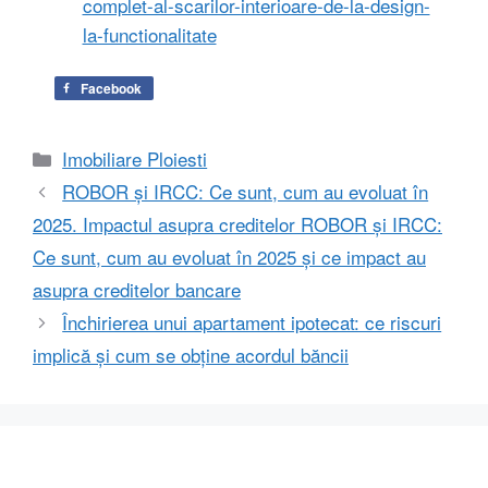
complet-al-scarilor-interioare-de-la-design-
la-functionalitate
Facebook
Categorii
Imobiliare Ploiesti
ROBOR și IRCC: Ce sunt, cum au evoluat în
2025. Impactul asupra creditelor ROBOR și IRCC:
Ce sunt, cum au evoluat în 2025 și ce impact au
asupra creditelor bancare
Închirierea unui apartament ipotecat: ce riscuri
implică și cum se obține acordul băncii