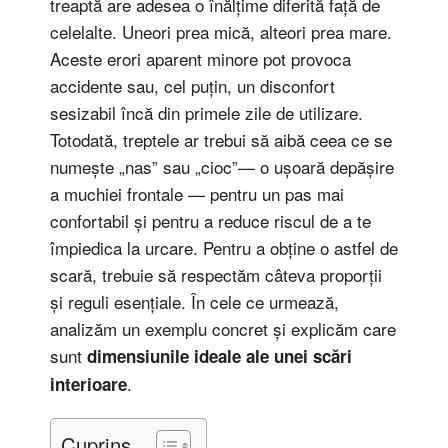
treaptă are adesea o înălțime diferită față de
celelalte. Uneori prea mică, alteori prea mare.
Aceste erori aparent minore pot provoca
accidente sau, cel puțin, un disconfort
sesizabil încă din primele zile de utilizare.
Totodată, treptele ar trebui să aibă ceea ce se
numește „nas” sau „cioc”— o ușoară depășire
a muchiei frontale — pentru un pas mai
confortabil și pentru a reduce riscul de a te
împiedica la urcare. Pentru a obține o astfel de
scară, trebuie să respectăm câteva proporții
și reguli esențiale. În cele ce urmează,
analizăm un exemplu concret și explicăm care
sunt
dimensiunile ideale ale unei scări
.
interioare
Cuprins