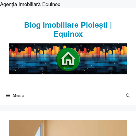
Agenția Imobiliară Equinox
Sari
la
Blog Imobiliare Ploiești |
conținut
Equinox
Meniu