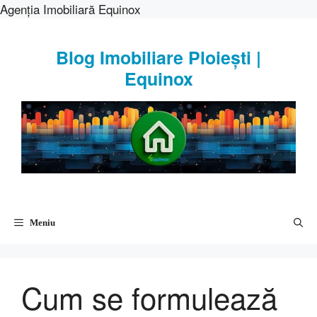
Agenția Imobiliară Equinox
Sari
la
Blog Imobiliare Ploiești |
conținut
Equinox
Meniu
Cum se formulează