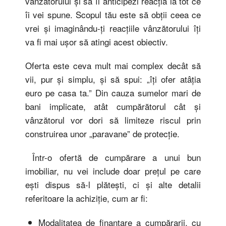
vânzătorului şi să îi anticipezi reacția la tot ce
îi vei spune. Scopul tău este să obţii ceea ce
vrei şi imaginându-ţi reacţiile vânzătorului îţi
va fi mai uşor să atingi acest obiectiv.
Oferta este ceva mult mai complex decât să
vii, pur şi simplu, şi să spui: „îţi ofer atâţia
euro pe casa ta.” Din cauza sumelor mari de
bani implicate, atât cumpărătorul cât şi
vânzătorul vor dori să limiteze riscul prin
construirea unor „paravane” de protecţie.
Într-o ofertă de cumpărare a unui bun
imobiliar, nu vei include doar preţul pe care
eşti dispus să-l plăteşti, ci şi alte detalii
referitoare la achiziţie, cum ar fi:
Modalitatea de finanţare a cumpărarii, cu