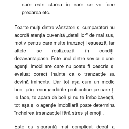
care este starea în care se va face
predarea etc.
Foarte mulți dintre vânzători și cumpărători nu
acordă atenția cuvenită „detaliilor” de mai sus,
motiv pentru care multe tranzacții eșuează, iar
altele se realizează în condiții
dezavantajoase. Este unul dintre seviciile unei
agenții imobiliare care nu poate fi descris și
evaluat corect înainte ca o tranzacție sa
devină iminenta. Dar tot așa cum un medic
bun, prin recomandările profilactice pe care ți
le face, te apăra de boli și nu te îmbolbăvești,
tot așa și o agenție imobiliară poate determina
încheirea trsanzacției fără stres și emoții.
Este cu siguranţă mai complicat decât a